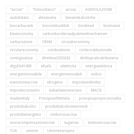
"accise"
"fotovoltaico"
accisa
AGEVOLAZIONE
aiutidistato
alessioelia
bevandealcoliche
biocarburanti
biocombustibili
biodiesel
biomasse
blueeconomy
carbonbordersadjustmentmechanism
carburazione
CBAM
circualreconomy
circulareconomy
combustione
cortecostituzionale
cortegiustizia
direttiva2020262
dirittopraticatributaria
dlgs5041995
efuels
elettricita
energiaelettrica
energiarinnovabile
energierinnovabili
eolico
esenzioneaccise
idrogeno
impostaindiretta
imposteconsumo
italianlawonexcises
MACSI
madeinItaly
Principioeffettivita
principioproporzionalita
prodottialcolici
prodottialcoliciintermedi
prodottienergetici
rimborsoaccisa
sovracompensazionecosti
sugartax
testounicoaccise
TUA
unione
Unioneeuropea