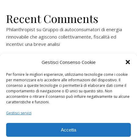
Recent Comments
Philanthropist
su
Gruppo di autoconsumatori di energia
rinnovabile che agiscono collettivamente, fiscalità ed
incentivi: una breve analisi
ramatogel
su
Gruppo di autoconsumatori di energia
Gestisci Consenso Cookie
rinnovabile che agiscono collettivamente, fiscalità ed
incentivi: una breve analisi
Per fornire le migliori esperienze, utilizziamo tecnologie come i cookie
per memorizzare e/o accedere alle informazioni del dispositivo. Il
ramatogel
su
Gruppo di autoconsumatori di energia
consenso a queste tecnologie ci permetterà di elaborare dati come il
rinnovabile che agiscono collettivamente, fiscalità ed
comportamento di navigazione o ID unici su questo sito. Non
acconsentire o ritirare il consenso può influire negativamente su alcune
incentivi: una breve analisi
caratteristiche e funzioni.
ramatogel
su
Energie rinnovabili: l’autoproduttore e il
Gestisci servizi
consorzio per la produzione di energia elettrica
Accetta