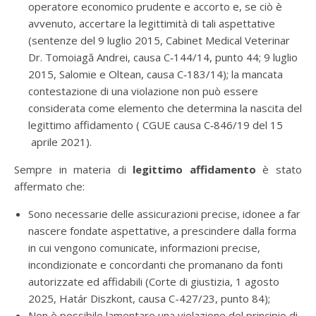
operatore economico prudente e accorto e, se ciò è
avvenuto, accertare la legittimità di tali aspettative
(sentenze del 9 luglio 2015, Cabinet Medical Veterinar
Dr. Tomoiagă Andrei, causa C‑144/14, punto 44; 9 luglio
2015, Salomie e Oltean, causa C‑183/14); la mancata
contestazione di una violazione non può essere
considerata come elemento che determina la nascita del
legittimo affidamento ( CGUE causa C‑846/19 del 15
aprile 2021).
Sempre in materia di
legittimo affidamento
è stato
affermato che:
Sono necessarie delle assicurazioni precise, idonee a far
nascere fondate aspettative, a prescindere dalla forma
in cui vengono comunicate, informazioni precise,
incondizionate e concordanti che promanano da fonti
autorizzate ed affidabili (Corte di giustizia, 1 agosto
2025, Határ Diszkont, causa C-427/23, punto 84);
Non è possibile lamentare una violazione del principio di