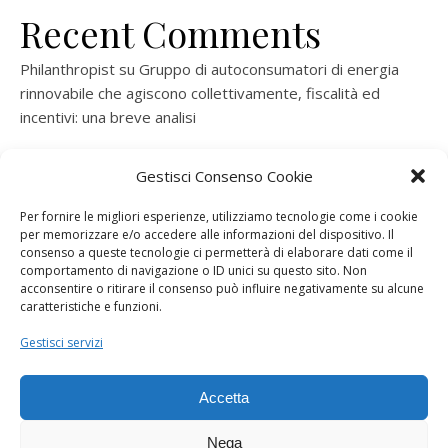
Recent Comments
Philanthropist
su
Gruppo di autoconsumatori di energia
rinnovabile che agiscono collettivamente, fiscalità ed
incentivi: una breve analisi
ramatogel
su
Gruppo di autoconsumatori di energia
Gestisci Consenso Cookie
rinnovabile che agiscono collettivamente, fiscalità ed
incentivi: una breve analisi
Per fornire le migliori esperienze, utilizziamo tecnologie come i cookie
per memorizzare e/o accedere alle informazioni del dispositivo. Il
ramatogel
su
Gruppo di autoconsumatori di energia
consenso a queste tecnologie ci permetterà di elaborare dati come il
rinnovabile che agiscono collettivamente, fiscalità ed
comportamento di navigazione o ID unici su questo sito. Non
acconsentire o ritirare il consenso può influire negativamente su alcune
incentivi: una breve analisi
caratteristiche e funzioni.
ramatogel
su
Energie rinnovabili: l’autoproduttore e il
Gestisci servizi
consorzio per la produzione di energia elettrica
Accetta
Nega