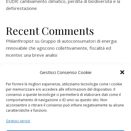
EUDR: cambiamento climatico, perdita di biodiversità e la
deforestazione
Recent Comments
Philanthropist
su
Gruppo di autoconsumatori di energia
rinnovabile che agiscono collettivamente, fiscalità ed
incentivi: una breve analisi
ramatogel
su
Gruppo di autoconsumatori di energia
Gestisci Consenso Cookie
rinnovabile che agiscono collettivamente, fiscalità ed
incentivi: una breve analisi
Per fornire le migliori esperienze, utilizziamo tecnologie come i cookie
per memorizzare e/o accedere alle informazioni del dispositivo. Il
ramatogel
su
Gruppo di autoconsumatori di energia
consenso a queste tecnologie ci permetterà di elaborare dati come il
rinnovabile che agiscono collettivamente, fiscalità ed
comportamento di navigazione o ID unici su questo sito. Non
acconsentire o ritirare il consenso può influire negativamente su alcune
incentivi: una breve analisi
caratteristiche e funzioni.
ramatogel
su
Energie rinnovabili: l’autoproduttore e il
Gestisci servizi
consorzio per la produzione di energia elettrica