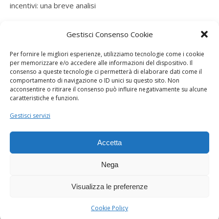
incentivi: una breve analisi
ramatogel
su
Gruppo di autoconsumatori di energia
Gestisci Consenso Cookie
rinnovabile che agiscono collettivamente, fiscalità ed
incentivi: una breve analisi
Per fornire le migliori esperienze, utilizziamo tecnologie come i cookie
per memorizzare e/o accedere alle informazioni del dispositivo. Il
ramatogel
su
Gruppo di autoconsumatori di energia
consenso a queste tecnologie ci permetterà di elaborare dati come il
rinnovabile che agiscono collettivamente, fiscalità ed
comportamento di navigazione o ID unici su questo sito. Non
acconsentire o ritirare il consenso può influire negativamente su alcune
incentivi: una breve analisi
caratteristiche e funzioni.
ramatogel
su
Energie rinnovabili: l’autoproduttore e il
Gestisci servizi
consorzio per la produzione di energia elettrica
Accetta
Nega
Visualizza le preferenze
Dogana Sostenibile 2026 ©
Ashe Tema di
WP Royal
.
Cookie Policy