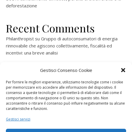
deforestazione
Recent Comments
Philanthropist
su
Gruppo di autoconsumatori di energia
rinnovabile che agiscono collettivamente, fiscalità ed
incentivi: una breve analisi
ramatogel
su
Gruppo di autoconsumatori di energia
Gestisci Consenso Cookie
rinnovabile che agiscono collettivamente, fiscalità ed
incentivi: una breve analisi
Per fornire le migliori esperienze, utilizziamo tecnologie come i cookie
per memorizzare e/o accedere alle informazioni del dispositivo. Il
ramatogel
su
Gruppo di autoconsumatori di energia
consenso a queste tecnologie ci permetterà di elaborare dati come il
rinnovabile che agiscono collettivamente, fiscalità ed
comportamento di navigazione o ID unici su questo sito. Non
acconsentire o ritirare il consenso può influire negativamente su alcune
incentivi: una breve analisi
caratteristiche e funzioni.
ramatogel
su
Energie rinnovabili: l’autoproduttore e il
Gestisci servizi
consorzio per la produzione di energia elettrica