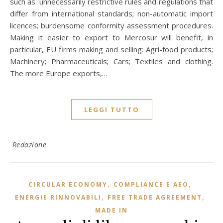
such as: unnecessarily restrictive rules and regulations that
differ from international standards; non-automatic import
licences; burdensome conformity assessment procedures.
Making it easier to export to Mercosur will benefit, in
particular, EU firms making and selling: Agri-food products;
Machinery; Pharmaceuticals; Cars; Textiles and clothing.
The more Europe exports,…
LEGGI TUTTO
Redazione
,
,
CIRCULAR ECONOMY
COMPLIANCE E AEO
,
,
ENERGIE RINNOVABILI
FREE TRADE AGREEMENT
MADE IN