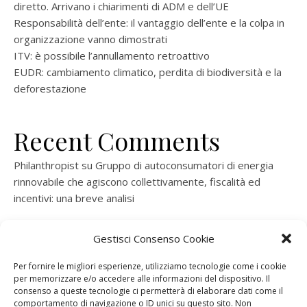
diretto. Arrivano i chiarimenti di ADM e dell’UE
Responsabilità dell’ente: il vantaggio dell’ente e la colpa in
organizzazione vanno dimostrati
ITV: è possibile l’annullamento retroattivo
EUDR: cambiamento climatico, perdita di biodiversità e la
deforestazione
Recent Comments
Philanthropist
su
Gruppo di autoconsumatori di energia
rinnovabile che agiscono collettivamente, fiscalità ed
incentivi: una breve analisi
ramatogel
su
Gruppo di autoconsumatori di energia
Gestisci Consenso Cookie
rinnovabile che agiscono collettivamente, fiscalità ed
incentivi: una breve analisi
Per fornire le migliori esperienze, utilizziamo tecnologie come i cookie
per memorizzare e/o accedere alle informazioni del dispositivo. Il
ramatogel
su
Gruppo di autoconsumatori di energia
consenso a queste tecnologie ci permetterà di elaborare dati come il
rinnovabile che agiscono collettivamente, fiscalità ed
comportamento di navigazione o ID unici su questo sito. Non