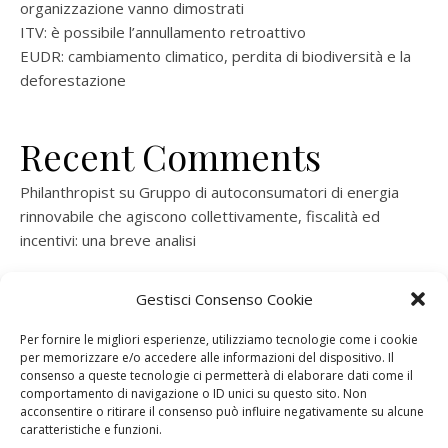
organizzazione vanno dimostrati
ITV: è possibile l’annullamento retroattivo
EUDR: cambiamento climatico, perdita di biodiversità e la
deforestazione
Recent Comments
Philanthropist
su
Gruppo di autoconsumatori di energia
rinnovabile che agiscono collettivamente, fiscalità ed
incentivi: una breve analisi
ramatogel
su
Gruppo di autoconsumatori di energia
Gestisci Consenso Cookie
rinnovabile che agiscono collettivamente, fiscalità ed
incentivi: una breve analisi
Per fornire le migliori esperienze, utilizziamo tecnologie come i cookie
per memorizzare e/o accedere alle informazioni del dispositivo. Il
ramatogel
su
Gruppo di autoconsumatori di energia
consenso a queste tecnologie ci permetterà di elaborare dati come il
rinnovabile che agiscono collettivamente, fiscalità ed
comportamento di navigazione o ID unici su questo sito. Non
acconsentire o ritirare il consenso può influire negativamente su alcune
incentivi: una breve analisi
caratteristiche e funzioni.