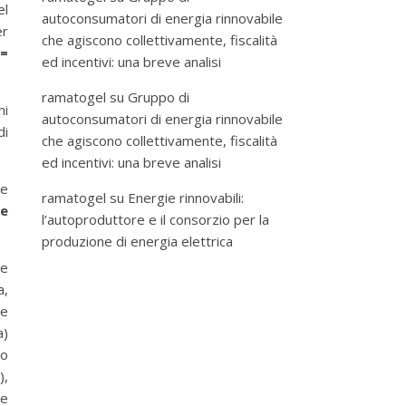
el
autoconsumatori di energia rinnovabile
er
che agiscono collettivamente, fiscalità
 =
ed incentivi: una breve analisi
ramatogel
su
Gruppo di
ni
autoconsumatori di energia rinnovabile
di
che agiscono collettivamente, fiscalità
ed incentivi: una breve analisi
re
ramatogel
su
Energie rinnovabili:
re
l’autoproduttore e il consorzio per la
produzione di energia elettrica
ne
a,
le
a)
io
),
le