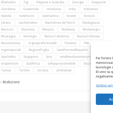
ElSalvador
Figi
Filippine e Australia
Georgia
Giappone
Giordania
Guatemala
Honduras
India
Indonesia
Islanda
IsoleFaroe
isoleSamoa
Israele
Kosovo
Libano
Liechtenstein
Macedonia del Nord
Madagascar
Marocco
Mauritius
Messico
Moldavia
Montenegro
Nicaragua
Norvegia
Nuova Caledonia
Nuova Polinesia
NuovaGuinea
orginepreferenziale
Panama
PMI
regimispeciali
RegionePuglia
SaintPierreetMiquelon
Serbia
Seychelles
Singapore
Siria
smallmediumenterprises
Per fornire 
memorizzare
sospensioni
SudAfrica
svilupposostenibile
Svizzera
tecnologie 
Tunisia
Turchia
Ucraina
Zimbabwe
ID unici su 
negativament
Di
Redazione
Gestisci serv
Ac