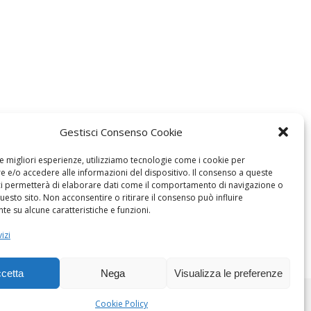
Gestisci Consenso Cookie
le migliori esperienze, utilizziamo tecnologie come i cookie per
 e/o accedere alle informazioni del dispositivo. Il consenso a queste
ci permetterà di elaborare dati come il comportamento di navigazione o
questo sito. Non acconsentire o ritirare il consenso può influire
e su alcune caratteristiche e funzioni.
izi
cetta
Nega
Visualizza le preferenze
Cookie Policy
Dogana Sostenibile 2026 ©