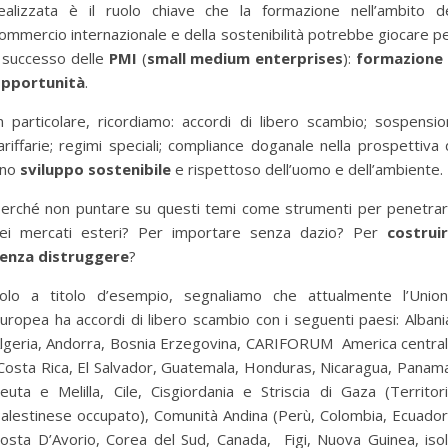
ealizzata è il ruolo chiave che la formazione nell’ambito d
ommercio internazionale e della sostenibilità potrebbe giocare p
l successo delle
PMI
(
small medium enterprises
):
formazione
pportunità
.
n particolare, ricordiamo: accordi di libero scambio; sospensio
ariffarie; regimi speciali; compliance doganale nella prospettiva 
uno
sviluppo sostenibile
e rispettoso dell’uomo e dell’ambiente.
erché non puntare su questi temi come strumenti per penetra
ei mercati esteri? Per importare senza dazio? Per
costrui
enza distruggere
?
olo a titolo d’esempio, segnaliamo che attualmente l’Unio
uropea ha accordi di libero scambio con i seguenti paesi: Albani
lgeria, Andorra, Bosnia Erzegovina, CARIFORUM America centra
Costa Rica, El Salvador, Guatemala, Honduras, Nicaragua, Panam
euta e Melilla, Cile, Cisgiordania e Striscia di Gaza (Territor
alestinese occupato), Comunità Andina (Perù, Colombia, Ecuador
osta D’Avorio, Corea del Sud, Canada, Figi, Nuova Guinea, iso