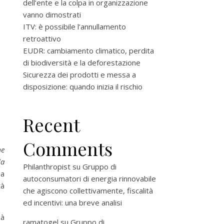
dell’ente e la colpa in organizzazione
vanno dimostrati
ITV: è possibile l’annullamento
retroattivo
EUDR: cambiamento climatico, perdita
di biodiversità e la deforestazione
Sicurezza dei prodotti e messa a
disposizione: quando inizia il rischio
Recent
Comments
me
la
Philanthropist
su
Gruppo di
la
autoconsumatori di energia rinnovabile
tà
che agiscono collettivamente, fiscalità
ed incentivi: una breve analisi
ià
ramatogel
su
Gruppo di