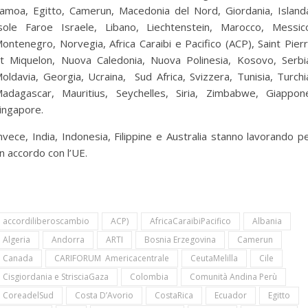
amoa, Egitto, Camerun, Macedonia del Nord, Giordania, Island
sole Faroe Israele, Libano, Liechtenstein, Marocco, Messic
ontenegro, Norvegia, Africa Caraibi e Pacifico (ACP), Saint Pier
t Miquelon, Nuova Caledonia, Nuova Polinesia, Kosovo, Serbi
oldavia, Georgia, Ucraina, Sud Africa, Svizzera, Tunisia, Turchi
adagascar, Mauritius, Seychelles, Siria, Zimbabwe, Giappon
ingapore.
nvece, India, Indonesia, Filippine e Australia stanno lavorando p
n accordo con l’UE.
accordiliberoscambio
ACP)
AfricaCaraibiPacifico
Albania
Algeria
Andorra
ARTI
Bosnia Erzegovina
Camerun
Canada
CARIFORUM Americacentrale
CeutaMelilla
Cile
Cisgiordania e StrisciaGaza
Colombia
Comunità Andina Perù
CoreadelSud
Costa D’Avorio
CostaRica
Ecuador
Egitto