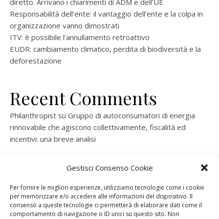
diretto. Arrivano i chiarimenti di ADM e dell’UE
Responsabilità dell’ente: il vantaggio dell’ente e la colpa in
organizzazione vanno dimostrati
ITV: è possibile l’annullamento retroattivo
EUDR: cambiamento climatico, perdita di biodiversità e la
deforestazione
Recent Comments
Philanthropist
su
Gruppo di autoconsumatori di energia
rinnovabile che agiscono collettivamente, fiscalità ed
incentivi: una breve analisi
ramatogel
su
Gruppo di autoconsumatori di energia
Gestisci Consenso Cookie
rinnovabile che agiscono collettivamente, fiscalità ed
incentivi: una breve analisi
Per fornire le migliori esperienze, utilizziamo tecnologie come i cookie
per memorizzare e/o accedere alle informazioni del dispositivo. Il
ramatogel
su
Gruppo di autoconsumatori di energia
consenso a queste tecnologie ci permetterà di elaborare dati come il
rinnovabile che agiscono collettivamente, fiscalità ed
comportamento di navigazione o ID unici su questo sito. Non