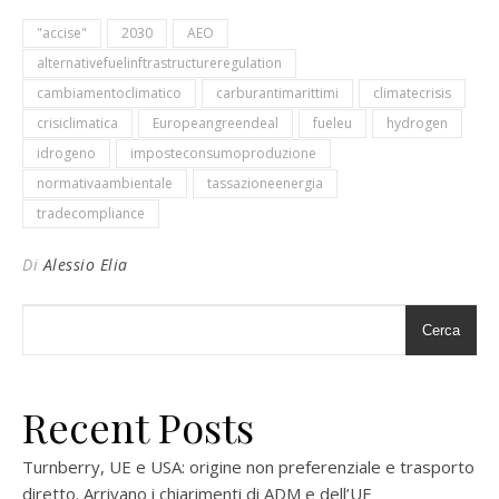
"accise"
2030
AEO
alternativefuelinftrastructureregulation
cambiamentoclimatico
carburantimarittimi
climatecrisis
crisiclimatica
Europeangreendeal
fueleu
hydrogen
idrogeno
imposteconsumoproduzione
normativaambientale
tassazioneenergia
tradecompliance
Di
Alessio Elia
Cerca
Recent Posts
Turnberry, UE e USA: origine non preferenziale e trasporto
diretto. Arrivano i chiarimenti di ADM e dell’UE