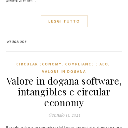
penetrare nei…
LEGGI TUTTO
Redazione
,
,
CIRCULAR ECONOMY
COMPLIANCE E AEO
VALORE IN DOGANA
Valore in dogana software,
intangibles e circular
economy
Gennaio 13, 2023
Il reale valore economico del bene importato deve essere