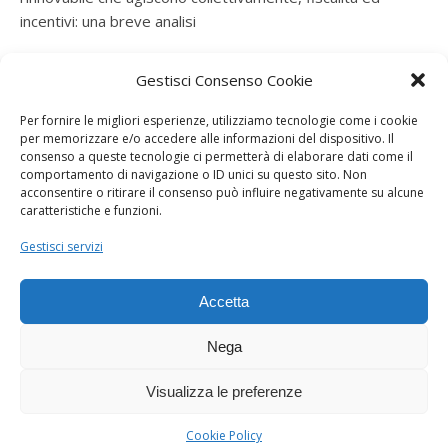
incentivi: una breve analisi
ramatogel
su
Gruppo di autoconsumatori di energia
Gestisci Consenso Cookie
rinnovabile che agiscono collettivamente, fiscalità ed
incentivi: una breve analisi
Per fornire le migliori esperienze, utilizziamo tecnologie come i cookie
per memorizzare e/o accedere alle informazioni del dispositivo. Il
ramatogel
su
Gruppo di autoconsumatori di energia
consenso a queste tecnologie ci permetterà di elaborare dati come il
rinnovabile che agiscono collettivamente, fiscalità ed
comportamento di navigazione o ID unici su questo sito. Non
acconsentire o ritirare il consenso può influire negativamente su alcune
incentivi: una breve analisi
caratteristiche e funzioni.
ramatogel
su
Energie rinnovabili: l’autoproduttore e il
Gestisci servizi
consorzio per la produzione di energia elettrica
Accetta
Nega
Visualizza le preferenze
Dogana Sostenibile 2026 ©
Ashe Tema di
WP Royal
.
Cookie Policy