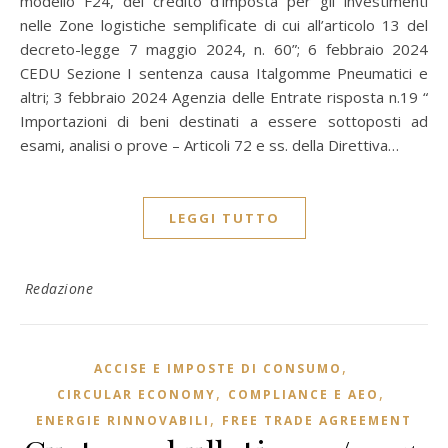
modello F24, del credito d’imposta per gli investimenti
nelle Zone logistiche semplificate di cui all’articolo 13 del
decreto-legge 7 maggio 2024, n. 60”; 6 febbraio 2024
CEDU Sezione I sentenza causa Italgomme Pneumatici e
altri; 3 febbraio 2024 Agenzia delle Entrate risposta n.19 “
Importazioni di beni destinati a essere sottoposti ad
esami, analisi o prove – Articoli 72 e ss. della Direttiva…
LEGGI TUTTO
Redazione
,
ACCISE E IMPOSTE DI CONSUMO
,
,
CIRCULAR ECONOMY
COMPLIANCE E AEO
,
ENERGIE RINNOVABILI
FREE TRADE AGREEMENT