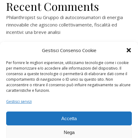
Recent Comments
Philanthropist
su
Gruppo di autoconsumatori di energia
rinnovabile che agiscono collettivamente, fiscalità ed
incentivi: una breve analisi
ramatogel
su
Gruppo di autoconsumatori di energia
Gestisci Consenso Cookie
rinnovabile che agiscono collettivamente, fiscalità ed
incentivi: una breve analisi
Per fornire le migliori esperienze, utilizziamo tecnologie come i cookie
per memorizzare e/o accedere alle informazioni del dispositivo. Il
ramatogel
su
Gruppo di autoconsumatori di energia
consenso a queste tecnologie ci permetterà di elaborare dati come il
rinnovabile che agiscono collettivamente, fiscalità ed
comportamento di navigazione o ID unici su questo sito. Non
acconsentire o ritirare il consenso può influire negativamente su alcune
incentivi: una breve analisi
caratteristiche e funzioni.
ramatogel
su
Energie rinnovabili: l’autoproduttore e il
Gestisci servizi
consorzio per la produzione di energia elettrica
Accetta
Nega