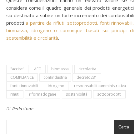
Queste considerazioni hanno un elevato valore se si
considera come il quadro generale dei prodotti energetici
sia destinato a subire un forte incremento dei combustibili
prodotti
a partire da rifiuti, sottoprodotti, fonti rinnovabili,
biomassa, idrogeno o comunque basati sui principi di
sostenibilità e circolarità
.
"accise"
AEO
biomassa
circolarita
COMPLIANCE
confindustria
decreto231
fonti rinnovabili
idrogeno
responsabilitaamministrativa
rifiuti
riformadogane
sostenibilità
sottoprodotti
Di
Redazione
Cerca