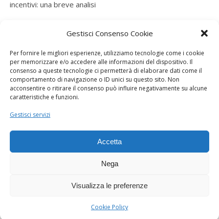
incentivi: una breve analisi
ramatogel
su
Gruppo di autoconsumatori di energia
Gestisci Consenso Cookie
rinnovabile che agiscono collettivamente, fiscalità ed
incentivi: una breve analisi
Per fornire le migliori esperienze, utilizziamo tecnologie come i cookie
per memorizzare e/o accedere alle informazioni del dispositivo. Il
ramatogel
su
Gruppo di autoconsumatori di energia
consenso a queste tecnologie ci permetterà di elaborare dati come il
rinnovabile che agiscono collettivamente, fiscalità ed
comportamento di navigazione o ID unici su questo sito. Non
acconsentire o ritirare il consenso può influire negativamente su alcune
incentivi: una breve analisi
caratteristiche e funzioni.
ramatogel
su
Energie rinnovabili: l’autoproduttore e il
Gestisci servizi
consorzio per la produzione di energia elettrica
Accetta
Nega
Visualizza le preferenze
Dogana Sostenibile 2026 ©
Ashe Tema di
WP Royal
.
Cookie Policy