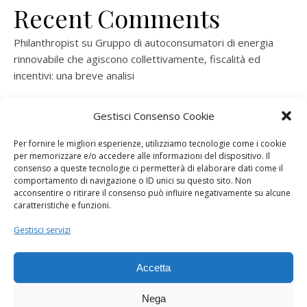
Recent Comments
Philanthropist
su
Gruppo di autoconsumatori di energia
rinnovabile che agiscono collettivamente, fiscalità ed
incentivi: una breve analisi
ramatogel
su
Gruppo di autoconsumatori di energia
Gestisci Consenso Cookie
rinnovabile che agiscono collettivamente, fiscalità ed
incentivi: una breve analisi
Per fornire le migliori esperienze, utilizziamo tecnologie come i cookie
per memorizzare e/o accedere alle informazioni del dispositivo. Il
ramatogel
su
Gruppo di autoconsumatori di energia
consenso a queste tecnologie ci permetterà di elaborare dati come il
rinnovabile che agiscono collettivamente, fiscalità ed
comportamento di navigazione o ID unici su questo sito. Non
acconsentire o ritirare il consenso può influire negativamente su alcune
incentivi: una breve analisi
caratteristiche e funzioni.
ramatogel
su
Energie rinnovabili: l’autoproduttore e il
Gestisci servizi
consorzio per la produzione di energia elettrica
Accetta
Nega