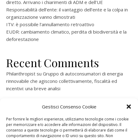
diretto. Arrivano i chiarimenti di ADM e dell’UE
Responsabilità dell’ente: il vantaggio dell’ente e la colpa in
organizzazione vanno dimostrati
ITV: è possibile l’annullamento retroattivo
EUDR: cambiamento climatico, perdita di biodiversità e la
deforestazione
Recent Comments
Philanthropist
su
Gruppo di autoconsumatori di energia
rinnovabile che agiscono collettivamente, fiscalità ed
incentivi: una breve analisi
ramatogel
su
Gruppo di autoconsumatori di energia
Gestisci Consenso Cookie
rinnovabile che agiscono collettivamente, fiscalità ed
incentivi: una breve analisi
Per fornire le migliori esperienze, utilizziamo tecnologie come i cookie
per memorizzare e/o accedere alle informazioni del dispositivo. Il
ramatogel
su
Gruppo di autoconsumatori di energia
consenso a queste tecnologie ci permetterà di elaborare dati come il
rinnovabile che agiscono collettivamente, fiscalità ed
comportamento di navigazione o ID unici su questo sito. Non