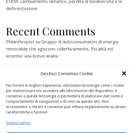
EUDR: cambiamento climatico, perdita di biodiversità e la
deforestazione
Recent Comments
Philanthropist
su
Gruppo di autoconsumatori di energia
rinnovabile che agiscono collettivamente, fiscalità ed
incentivi: una breve analisi
ramatogel
su
Gruppo di autoconsumatori di energia
Gestisci Consenso Cookie
rinnovabile che agiscono collettivamente, fiscalità ed
incentivi: una breve analisi
Per fornire le migliori esperienze, utilizziamo tecnologie come i cookie
per memorizzare e/o accedere alle informazioni del dispositivo. Il
ramatogel
su
Gruppo di autoconsumatori di energia
consenso a queste tecnologie ci permetterà di elaborare dati come il
rinnovabile che agiscono collettivamente, fiscalità ed
comportamento di navigazione o ID unici su questo sito. Non
acconsentire o ritirare il consenso può influire negativamente su alcune
incentivi: una breve analisi
caratteristiche e funzioni.
ramatogel
su
Energie rinnovabili: l’autoproduttore e il
Gestisci servizi
consorzio per la produzione di energia elettrica