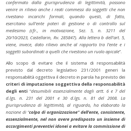
confermato dalla giurisprudenza di legittimità, possono
venire in rilievo anche i reati commessi da soggetti che non
rivestano incarichi formali, quando questi, di fatto,
esercitano sull’ente poteri di gestione o di controllo sul
medesimo (cfr., in motivazione, Sez. 5, n. 3211 del
20/10/2023, Castellarin, Rv. 285847). Alla lettera b dell’art. 5,
viene, invece, dato rilievo anche al rapporto tra l’ente e i
soggetti subordinati a quelli che rivestono un ruolo apicale
”.
Allo scopo di evitare che il sistema di responsabilità
previsto dal decreto legislativo 231/2001 generi la
responsabilità oggettiva il decreto in parola ha previsto dei
criteri di imputazione soggettiva della responsabilità
degli enti
“
desumibili essenzialmente dagli artt. 6 e 7 del
d.lgs. n. 231 del 2001 e 30 d.lgs. n. 81 del 2008. La
giurisprudenza di legittimità, al riguardo, ha elaborato la
nozione di “
colpa di organizzazione” dell’ente, consistente,
essenzialmente, nel non avere predisposto un insieme di
accorgimenti preventivi idonei a evitare la commissione di