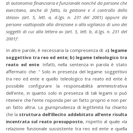
di autonomia finanziaria e funzionale nonché da persone che
esercitano, anche di fatto, la gestione e il controllo dello
stesso» (art. 5, lett. a, d.lgs. n. 231 del 2001) oppure da
persone «sottoposte alla direzione o alla vigilanza di uno dei
soggetti di cui alla lettera a» (art. 5, lett. b, d.lgs. n. 231 del
2001)
”.
In altre parole, è necessaria la compresenza di: a
) legame
soggettivo tra reo ed ente; b) legame teleologico tra
reato ed ente
. Infatti, nella sentenza in parola è stato
affermato che: “ Solo in presenza del legame soggettivo
tra reo ed ente e quello teleologico tra reato ed ente è
possibile configurare la responsabilità amministrativa
dell’ente, in quanto solo in presenza di tali legami si può
ritenere che l’ente risponda per un fatto proprio e non per
un fatto altrui. La giurisprudenza di legittimità ha chiarito
che la
struttura dell’illecito addebitato all’ente risulta
incentrata sul reato presupposto
, rispetto al quale «la
relazione funzionale sussistente tra reo ed ente e quella