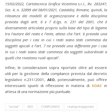
15/02/2022, Cartotecnica Grafica Vicentina s.r.I., Rv. 283247;
Sez. 4, n. 32899 del 08/01/2021, Castaldo). Rimane, quindi, la
rilevanza dei modelli di organizzazione e della disciplina
prevista dagli artt. 6 e 7 d.lgs. n. 231 del 2001, che è
diversamente articolata proprio sulla base del tipo di legame
tra l’autore del reato e l’ente, atteso che l’art. 6 prevede una
disciplina per i casi in cui i reati siano stati commessi da
soggetti apicali e l’art. 7 ne prevede una differente per i casi
in cui i reati siano stati commessi da soggetti subordinati a
quelli che rivestono ruoli apicali
”.
Infine, le considerazioni sopra riportate oltre ad essere
utili per la gestione della compliance prevista dal decreto
legislativo n.231/2001,
AEO
, potenzialmente, può offrire
interessanti spunti di riflessione in materia di
SOAC
in
attesa di una normazione più puntuale.
"accise"
AEO
COMPLIANCE
reatopresupposto