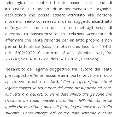
teleologica tra reato ed ente hanno la funzione di
irrobustire il rapporto di immedesimazione organica,
escludendo che possa essere attribuito alla persona
morale un reato commesso sì da un soggetto incardinato
nell’organizzazione ma per fini estranei agli scopi di
questo». La sussistenza di tali relazioni «consente di
affermare che l’ente risponde per un fatto proprio e non
per un fatto altrui» (così, in motivazione, Sez. 4, n. 18413
del 15/02/2022, Cartotecnica Grafica Vicentina s.r.I., Rv.
283247; Sez. 4, n. 32899 del 08/01/2021, Castaldo)”.
Nell’ambito del legame soggettivo tra l’autore del reato
presupposto e l’ente, assume un importante valore il ruolo
apicale svolto dal reo. Infatti, “
Con specifico riferimento al
legame soggettivo tra autore del reato presupposto ed ente,
alla lettera a dell’art. 5, viene dato rilievo alle persone che
rivestono un ruolo apicale nell’ambito dell’ente, comprese
quelle che esercitano, anche di fatto, la gestione e il controllo
sull’ente. Come emerge dal chiaro dato letterale e come