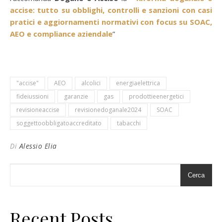
accise: tutto su obblighi, controlli e sanzioni con casi
pratici e aggiornamenti normativi con focus su SOAC,
AEO e compliance aziendale
”
"accise"
AEO
alcolici
energiaelettrica
fideiussioni
garanzie
gas
prodottieenergetici
revisioneaccise
revisionedoganale2024
SOAC
soggettoobbligatoaccreditato
tabacchi
Di
Alessio Elia
Cerca
Recent Posts