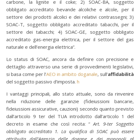
carbone, la lignite e il coke; 2) SOAC-BA, soggetto
obbligato accreditato bevande alcoliche e alcole, per il
settore dei prodotti alcolici e dei relativi contrassegni; 3)
SOAC-T, soggetto obbligato accreditato tabacchi, per il
settore dei tabacchi; 4) SOAC-GE, soggetto obbligato
accreditato gas-energia elettrica, per il settore del gas
naturale e dell’energia elettrica”.
Lo status di SOAC, ancora da definire con precisione e
dettaglio attraverso una serie di provvedimenti legislativi,
si basa come per l’
AEO in ambito doganale
, sull’
affidabilità
del soggetto passivo d’imposta.
h
I vantaggi principali, allo stato attuale, sono da rinvenire
nella riduzione delle garanzie (fideiussioni bancarie,
fideiussioni assicurative, cauzioni) secondo quanto previsto
dall’articolo 9 ter del TUA introdotto dall’articolo 1 del
decreto in esame che così recita: “
Art. 9-ter Soggetto
obbligato accreditato 1. La qualifica di SOAC può essere
attribuita dall’Agenzia delle dogane e dei monopoli al