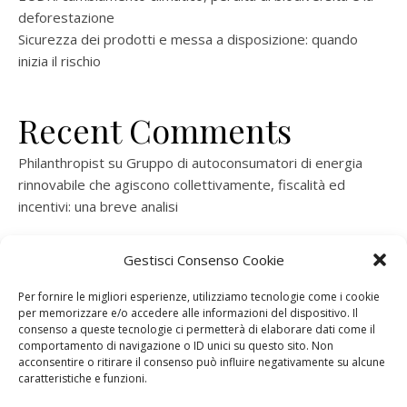
deforestazione
Sicurezza dei prodotti e messa a disposizione: quando
inizia il rischio
Recent Comments
Philanthropist
su
Gruppo di autoconsumatori di energia
rinnovabile che agiscono collettivamente, fiscalità ed
incentivi: una breve analisi
ramatogel
su
Gruppo di autoconsumatori di energia
Gestisci Consenso Cookie
rinnovabile che agiscono collettivamente, fiscalità ed
incentivi: una breve analisi
Per fornire le migliori esperienze, utilizziamo tecnologie come i cookie
per memorizzare e/o accedere alle informazioni del dispositivo. Il
ramatogel
su
Gruppo di autoconsumatori di energia
consenso a queste tecnologie ci permetterà di elaborare dati come il
rinnovabile che agiscono collettivamente, fiscalità ed
comportamento di navigazione o ID unici su questo sito. Non
acconsentire o ritirare il consenso può influire negativamente su alcune
incentivi: una breve analisi
caratteristiche e funzioni.
ramatogel
su
Energie rinnovabili: l’autoproduttore e il