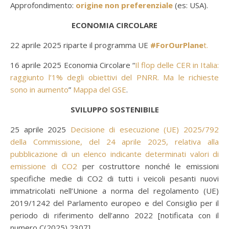
Approfondimento:
origine non preferenziale
(es: USA).
ECONOMIA CIRCOLARE
22 aprile 2025 riparte il programma UE
#ForOurPlane
t.
16 aprile 2025 Economia Circolare “
Il flop delle CER in Italia:
raggiunto l’1% degli obiettivi del PNRR. Ma le richieste
sono in aumento
”
Mappa del GSE
.
SVILUPPO SOSTENIBILE
25 aprile 2025
Decisione di esecuzione (UE) 2025/792
della Commissione, del 24 aprile 2025, relativa alla
pubblicazione di un elenco indicante determinati valori di
emissione di CO2
per costruttore nonché le emissioni
specifiche medie di CO2 di tutti i veicoli pesanti nuovi
immatricolati nell’Unione a norma del regolamento (UE)
2019/1242 del Parlamento europeo e del Consiglio per il
periodo di riferimento dell’anno 2022 [notificata con il
numero C(2025) 2307].