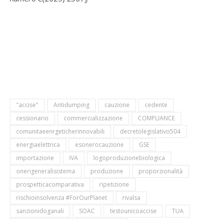
"accise"
Antidumping
cauzione
cedente
cessionario
commercializzazione
COMPLIANCE
comunitaeenrgeticherinnovabili
decretolegislativo504
energiaelettrica
esonerocauzione
GSE
importazione
IVA
logoproduzionebiologica
onerigeneralisistema
produzione
proporzionalità
prospetticacomparativa
ripetizione
rischioinsolvenza #ForOurPlanet
rivalsa
sanzionidoganali
SOAC
testounicoaccise
TUA