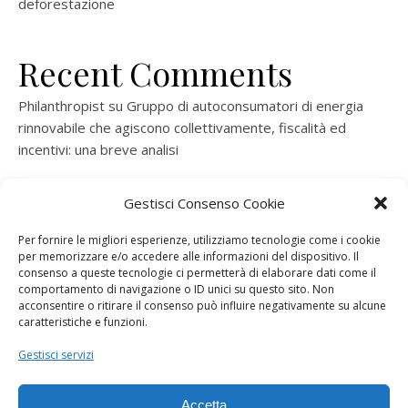
deforestazione
Recent Comments
Philanthropist
su
Gruppo di autoconsumatori di energia
rinnovabile che agiscono collettivamente, fiscalità ed
incentivi: una breve analisi
ramatogel
su
Gruppo di autoconsumatori di energia
Gestisci Consenso Cookie
rinnovabile che agiscono collettivamente, fiscalità ed
incentivi: una breve analisi
Per fornire le migliori esperienze, utilizziamo tecnologie come i cookie
per memorizzare e/o accedere alle informazioni del dispositivo. Il
ramatogel
su
Gruppo di autoconsumatori di energia
consenso a queste tecnologie ci permetterà di elaborare dati come il
rinnovabile che agiscono collettivamente, fiscalità ed
comportamento di navigazione o ID unici su questo sito. Non
acconsentire o ritirare il consenso può influire negativamente su alcune
incentivi: una breve analisi
caratteristiche e funzioni.
ramatogel
su
Energie rinnovabili: l’autoproduttore e il
Gestisci servizi
consorzio per la produzione di energia elettrica
Accetta