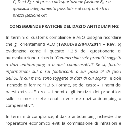
C, D ed E); • al prezzo all’esportazione (sezione F); • a
qualsiasi adeguamento possibile e al confronto tra i
prezzi (sezione G)”.
CONSEGUENZE PRATICHE DEL DAZIO ANTIDUMPING
:
In termini di customs compliance e AEO bisogna ricordare
che gli orientamenti AEO (
TAXUD/B2/047/2011 – Rev. 6
)
evidenzino come il quesito 1.3.5 del questionario di
autovalutazione richieda “
Commercializzate prodotti soggetti
a dazi antidumping o a dazi compensativi? Se sì, fornire
informazioni sul o sui fabbricanti o sui paesi al di fuori
dell’UE le cui merci sono soggette ai dazi di cui sopra”
e cioè
richiedo di fornire “1.3.5. Fornire, se del caso: – i nomi dei
paesi extra-UE e/o; – i nomi e gli indirizzi dei produttori
sulle cui merci siete tenuti a versare dazi antidumping o
compensativi”.
In termini di compliance, il dazio antidumping richiede che
l’operatore economico eviti la commissione di infrazioni e