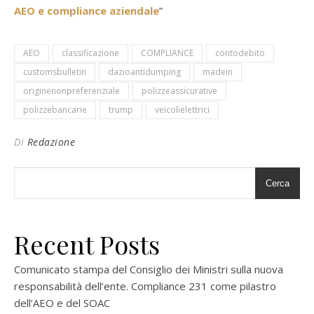
AEO e compliance aziendale
”
AEO
classificazione
COMPLIANCE
contodebito
customsbulletin
dazioantidumping
madein
originenonpreferenziale
polizzeassicurative
polizzebancarie
trump
veicolielettrici
Di
Redazione
Cerca
Recent Posts
Comunicato stampa del Consiglio dei Ministri sulla nuova
responsabilità dell’ente. Compliance 231 come pilastro
dell’AEO e del SOAC