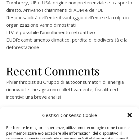
Turnberry, UE e USA: origine non preferenziale e trasporto
diretto. Arrivano i chiarimenti di ADM e dell’UE
Responsabilità dell’ente: il vantaggio dell’ente e la colpa in
organizzazione vanno dimostrati
ITV: è possibile l’annullamento retroattivo
EUDR: cambiamento climatico, perdita di biodiversità e la
deforestazione
Recent Comments
Philanthropist
su
Gruppo di autoconsumatori di energia
rinnovabile che agiscono collettivamente, fiscalità ed
incentivi: una breve analisi
ramatogel
su
Gruppo di autoconsumatori di energia
Gestisci Consenso Cookie
rinnovabile che agiscono collettivamente, fiscalità ed
incentivi: una breve analisi
Per fornire le migliori esperienze, utilizziamo tecnologie come i cookie
per memorizzare e/o accedere alle informazioni del dispositivo. Il
ramatogel
su
Gruppo di autoconsumatori di energia
consenso a queste tecnologie ci permetterà di elaborare dati come il