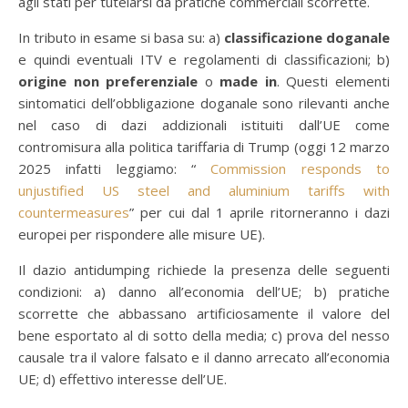
agli stati per tutelarsi da pratiche commerciali scorrette.
In tributo in esame si basa su: a)
classificazione doganale
e quindi eventuali ITV e regolamenti di classificazioni; b)
origine non preferenziale
o
made in
. Questi elementi
sintomatici dell’obbligazione doganale sono rilevanti anche
nel caso di dazi addizionali istituiti dall’UE come
contromisura alla politica tariffaria di Trump (oggi 12 marzo
2025 infatti leggiamo: “
Commission responds to
unjustified US steel and aluminium tariffs with
countermeasures
” per cui dal 1 aprile ritorneranno i dazi
europei per rispondere alle misure UE).
Il dazio antidumping richiede la presenza delle seguenti
condizioni: a) danno all’economia dell’UE; b) pratiche
scorrette che abbassano artificiosamente il valore del
bene esportato al di sotto della media; c) prova del nesso
causale tra il valore falsato e il danno arrecato all’economia
UE; d) effettivo interesse dell’UE.