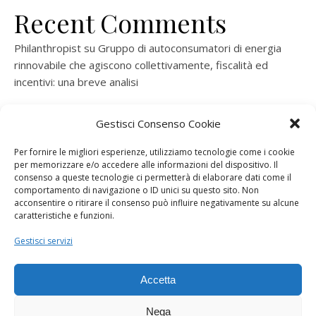
Recent Comments
Philanthropist
su
Gruppo di autoconsumatori di energia
rinnovabile che agiscono collettivamente, fiscalità ed
incentivi: una breve analisi
ramatogel
su
Gruppo di autoconsumatori di energia
Gestisci Consenso Cookie
rinnovabile che agiscono collettivamente, fiscalità ed
incentivi: una breve analisi
Per fornire le migliori esperienze, utilizziamo tecnologie come i cookie
per memorizzare e/o accedere alle informazioni del dispositivo. Il
ramatogel
su
Gruppo di autoconsumatori di energia
consenso a queste tecnologie ci permetterà di elaborare dati come il
rinnovabile che agiscono collettivamente, fiscalità ed
comportamento di navigazione o ID unici su questo sito. Non
acconsentire o ritirare il consenso può influire negativamente su alcune
incentivi: una breve analisi
caratteristiche e funzioni.
ramatogel
su
Energie rinnovabili: l’autoproduttore e il
Gestisci servizi
consorzio per la produzione di energia elettrica
Accetta
Nega