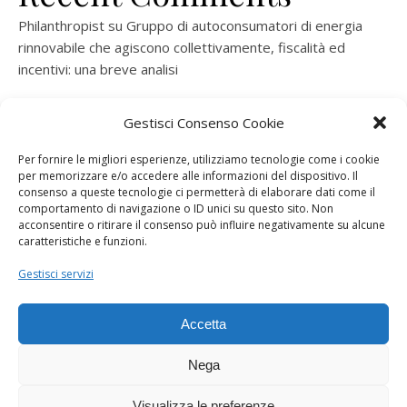
Philanthropist
su
Gruppo di autoconsumatori di energia
rinnovabile che agiscono collettivamente, fiscalità ed
incentivi: una breve analisi
ramatogel
su
Gruppo di autoconsumatori di energia
Gestisci Consenso Cookie
rinnovabile che agiscono collettivamente, fiscalità ed
incentivi: una breve analisi
Per fornire le migliori esperienze, utilizziamo tecnologie come i cookie
per memorizzare e/o accedere alle informazioni del dispositivo. Il
ramatogel
su
Gruppo di autoconsumatori di energia
consenso a queste tecnologie ci permetterà di elaborare dati come il
rinnovabile che agiscono collettivamente, fiscalità ed
comportamento di navigazione o ID unici su questo sito. Non
acconsentire o ritirare il consenso può influire negativamente su alcune
incentivi: una breve analisi
caratteristiche e funzioni.
ramatogel
su
Energie rinnovabili: l’autoproduttore e il
Gestisci servizi
consorzio per la produzione di energia elettrica
Accetta
Nega
Visualizza le preferenze