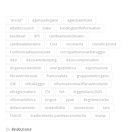
"accise"
agenziadogane
agenziaentrate
atlanticcouncil
baku
bindingtariffinformation
biodiesel
BTI
cambiamenticlimatici
cambivaluteestere
Cina
circolarita
classificazione
ConferenzaNazioniUnite
corrispettivinonarbitraggio
dazi
dazioantidumping
daziocompensativo
doganasostenibile
energiaelettrica
esportazione
fibravetrotessuti
francovaluta
gruppoelettrogeno
GSE
imballaggio
informazionetariffariavincolante
infragiornaliero
ITV
IVA
leggebilacio2025
officinaelettrica
origine
ppwr
Regoletecniche
sbilanciamento
sostenibilità
sovvenzioni
taric
TAXUD
trasferimento partiteeconomiche
trump
Di
Redazione