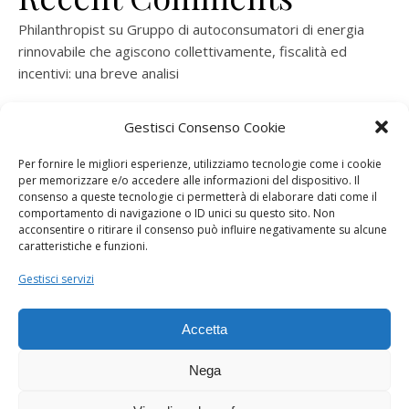
Philanthropist
su
Gruppo di autoconsumatori di energia
rinnovabile che agiscono collettivamente, fiscalità ed
incentivi: una breve analisi
ramatogel
su
Gruppo di autoconsumatori di energia
Gestisci Consenso Cookie
rinnovabile che agiscono collettivamente, fiscalità ed
incentivi: una breve analisi
Per fornire le migliori esperienze, utilizziamo tecnologie come i cookie
per memorizzare e/o accedere alle informazioni del dispositivo. Il
ramatogel
su
Gruppo di autoconsumatori di energia
consenso a queste tecnologie ci permetterà di elaborare dati come il
rinnovabile che agiscono collettivamente, fiscalità ed
comportamento di navigazione o ID unici su questo sito. Non
acconsentire o ritirare il consenso può influire negativamente su alcune
incentivi: una breve analisi
caratteristiche e funzioni.
ramatogel
su
Energie rinnovabili: l’autoproduttore e il
Gestisci servizi
consorzio per la produzione di energia elettrica
Accetta
Nega