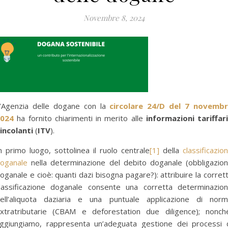
Novembre 8, 2024
’Agenzia delle dogane con la
circolare 24/D del 7 novemb
024
ha fornito chiarimenti in merito alle
informazioni tariffar
incolanti
(
ITV
).
n primo luogo, sottolinea il ruolo centrale
[1]
della
classificazio
oganale
nella determinazione del debito doganale (obbligazio
oganale e cioè: quanti dazi bisogna pagare?): attribuire la corret
lassificazione doganale consente una corretta determinazio
ell’aliquota daziaria e una puntuale applicazione di nor
xtratributarie (CBAM e deforestation due diligence); nonch
ggiungiamo, rappresenta un’adeguata gestione dei processi 