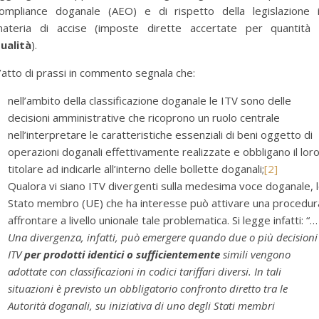
ompliance doganale (AEO) e di rispetto della legislazione 
ateria di accise (imposte dirette accertate per quantità
ualità
).
’atto di prassi in commento segnala che:
nell’ambito della classificazione doganale le ITV sono delle
decisioni amministrative che ricoprono un ruolo centrale
nell’interpretare le caratteristiche essenziali di beni oggetto di
operazioni doganali effettivamente realizzate e obbligano il lor
titolare ad indicarle all’interno delle bollette doganali;
[2]
Qualora vi siano ITV divergenti sulla medesima voce doganale, 
Stato membro (UE) che ha interesse può attivare una procedur
affrontare a livello unionale tale problematica. Si legge infatti: “…
Una divergenza, infatti, può emergere quando due o più decisioni
ITV
per prodotti identici o sufficientemente
simili vengono
adottate con classificazioni in codici tariffari diversi. In tali
situazioni è previsto un obbligatorio confronto diretto tra le
Autorità doganali, su iniziativa di uno degli Stati membri