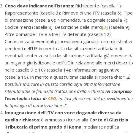
Cosa deve indicare nell’istanza
: Richiedente (casella 1);
Rappresentante (casella 3); Rinnovo di una ITV (casella 5); Tipo
di transazione (casella 6); Nomenclatura doganale (casella 7);
Codice merci (casella 8); Descrizione delle merci
[3]
(casella 9);
Altre domande ITV e altre ITV detenute (casella 12);
Conoscenza di eventuali procedimenti giuridici o amministrativi
pendenti nell’UE in merito alla classificazione tariffaria o di
eventuali sentenze sulla classificazione tariffaria già emesse d
un organo giurisdizionale nell’UE in relazione alle merci descritt
nelle caselle 9 e 10? (casella 14); Informazioni aggiuntive
(casella 16). In merito a quest’ultima casella si riporta che: “…
È
possibile indicare in questa casella ogni altra informazione
ritenuta utile ai fini della trattazione della richiesta
ivi compreso
l
’eventuale status di
AEO
, inclusi gli estremi del provvedimento 
la tipologia di autorizzazione
…”.
Impugnazione dell’ITV con voce doganale diversa da
quella richiesta
: è ammesso ricorso alla
Corte di Giustizia
Tributaria di primo grado di Roma
, mediante notifica