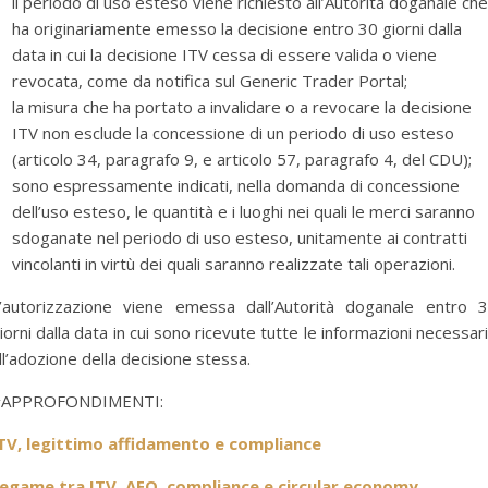
il periodo di uso esteso viene richiesto all’Autorità doganale che
ha originariamente emesso la decisione entro 30 giorni dalla
data in cui la decisione ITV cessa di essere valida o viene
revocata, come da notifica sul Generic Trader Portal;
la misura che ha portato a invalidare o a revocare la decisione
ITV non esclude la concessione di un periodo di uso esteso
(articolo 34, paragrafo 9, e articolo 57, paragrafo 4, del CDU);
sono espressamente indicati, nella domanda di concessione
dell’uso esteso, le quantità e i luoghi nei quali le merci saranno
sdoganate nel periodo di uso esteso, unitamente ai contratti
vincolanti in virtù dei quali saranno realizzate tali operazioni.
’autorizzazione viene emessa dall’Autorità doganale entro 
iorni dalla data in cui sono ricevute tutte le informazioni necessar
ll’adozione della decisione stessa.
#APPROFONDIMENTI:
TV, legittimo affidamento e compliance
egame tra ITV, AEO, compliance e circular economy