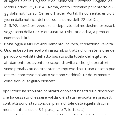
all’Agenzia delle Dogane e dei Monopoli Direzione Dogane Via
Mario Carucci 71, 00143 Roma, entro il termine perentorio di 
gg dalla notifica sul Generic Trader Portal. Il ricorrente, entro 
giorni dalla notifica del ricorso, ai sensi dell’ 22 del D.Lgs.
546/92, dovrà provvedere al deposito del medesimo presso l
segreteria della Corte di Giustizia Tributaria adita, a pena di
inammissibilità.
Patologie dell’ITV:
Annullamento, revoca, cessazione validità;
Uso esteso (periodo di grazia):
si tratta di un’estensione de
periodo di validità dell’atto basato sulla tutela del legittimo
affidamento ed avente lo scopo di evitare che gli operatori
siano penalizzati da circostanze imprevedibili. L’uso esteso pu
essere concesso soltanto se sono soddisfatte determinate
condizioni di seguito elencate:
operatore ha stipulato contratti vincolanti basati sulla decisione
che ha cessato di essere valida o è stata revocata e i predetti
contratti sono stati conclusi prima di tale data (quella di cui al
menzionato articolo 34, paragrafo 7, lettera a);