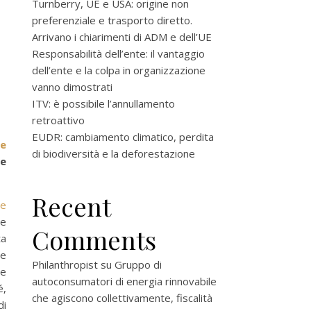
Turnberry, UE e USA: origine non
preferenziale e trasporto diretto.
Arrivano i chiarimenti di ADM e dell’UE
Responsabilità dell’ente: il vantaggio
dell’ente e la colpa in organizzazione
vanno dimostrati
ITV: è possibile l’annullamento
retroattivo
EUDR: cambiamento climatico, perdita
re
di biodiversità e la deforestazione
ie
Recent
ne
ne
Comments
ta
ne
Philanthropist
su
Gruppo di
me
autoconsumatori di energia rinnovabile
é,
che agiscono collettivamente, fiscalità
di