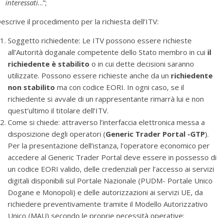
interessati.
..”;
escrive il procedimento per la richiesta dell’ITV:
Soggetto richiedente: Le ITV possono essere richieste
all’Autorità doganale competente dello Stato membro in cui
il
richiedente è stabilito
o in cui dette decisioni saranno
utilizzate. Possono essere richieste anche da un
richiedente
non stabilito
ma con codice EORI. In ogni caso, se il
richiedente si avvale di un rappresentante rimarrà lui e non
quest’ultimo il titolare dell’ITV.
Come si chiede: attraverso l’interfaccia elettronica messa a
disposizione degli operatori (
Generic Trader Portal -GTP
).
Per la presentazione dell’istanza, l’operatore economico per
accedere al Generic Trader Portal deve essere in possesso di
un codice EORI valido, delle credenziali per l’accesso ai servizi
digitali disponibili sul Portale Nazionale (PUDM- Portale Unico
Dogane e Monopoli) e delle autorizzazioni ai servizi UE, da
richiedere preventivamente tramite il Modello Autorizzativo
Unico (MAU) secondo le proprie necessità operative;