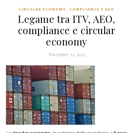
,
CIRCULAR ECONOMY
COMPLIANCE E AEO
Legame tra ITV, AEO,
compliance e circular
economy
Novembre 22, 2023
La
circular economy
, lo sviluppo delle tecnologie a
basso