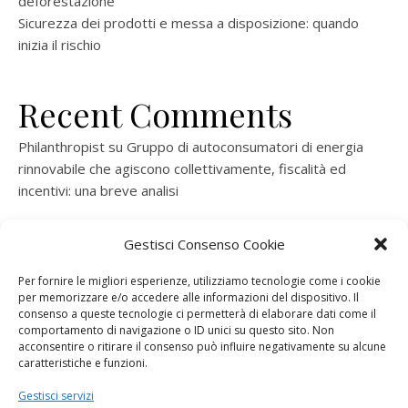
deforestazione
Sicurezza dei prodotti e messa a disposizione: quando
inizia il rischio
Recent Comments
Philanthropist
su
Gruppo di autoconsumatori di energia
rinnovabile che agiscono collettivamente, fiscalità ed
incentivi: una breve analisi
ramatogel
su
Gruppo di autoconsumatori di energia
Gestisci Consenso Cookie
rinnovabile che agiscono collettivamente, fiscalità ed
incentivi: una breve analisi
Per fornire le migliori esperienze, utilizziamo tecnologie come i cookie
per memorizzare e/o accedere alle informazioni del dispositivo. Il
ramatogel
su
Gruppo di autoconsumatori di energia
consenso a queste tecnologie ci permetterà di elaborare dati come il
rinnovabile che agiscono collettivamente, fiscalità ed
comportamento di navigazione o ID unici su questo sito. Non
acconsentire o ritirare il consenso può influire negativamente su alcune
incentivi: una breve analisi
caratteristiche e funzioni.
ramatogel
su
Energie rinnovabili: l’autoproduttore e il
Gestisci servizi
consorzio per la produzione di energia elettrica