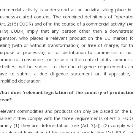
ommercial activity is understood as an activity taking place in
usiness-related context. The combined definitions of “operato
Art. 2(15) EUDR) and of ‘in the course of a commercial activity’ (Ar
(19) EUDR) imply that any person other than a downstre
perator, who places a relevant product on the EU market f
elling (with or without transformation) or free of charge, for t
urpose of processing or for distribution to commercial or no
ommercial consumers, or for use in the context of its commerci
ctivities, will be subject to the due diligence requirements a
ave to submit a due diligence statement or, if applicable,
implified declaration.
hat does ‘relevant legislation of the country of productio
mean?
elevant commodities and products can only be placed on the 
arket if they comply with the three requirements of Art. 3 EUD
amely (1) they are deforestation-free (Art. 3(a)), (2) comply wi
he relevant legislation of the country of production (Art. 3(b)), a