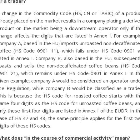
r a trader?
 change in the Commodity Code (HS, CN or TARIC) of a produ
lready placed on the market results in a company placing a deriv
roduct on the market being a downstream operator only if t
hange affects the digits that are listed in Annex I. For exampl
ompany A, based in the EU, imports unroasted non-decaffeinat
offee (HS Code 0901 11), which falls under HS Code 0901 
isted in Annex I. Company B, also based in the EU, subsequent
oasts and sells the non-decaffeinated coffee beans (HS Co
901 21), which remains under HS Code 0901 in Annex I. In t
iven example, company A would be considered an operator und
he Regulation, while company B would be classified as a trade
his is because the HS code for roasted coffee starts with t
ame four digits as the HS code for unroasted coffee beans, a
nly these first four digits are listed in Annex I of the EUDR. In t
ase of HS 47 and 48, the same principle applies for the first t
igits of these HS codes.
hat does “in the course of commercial activity” mean?