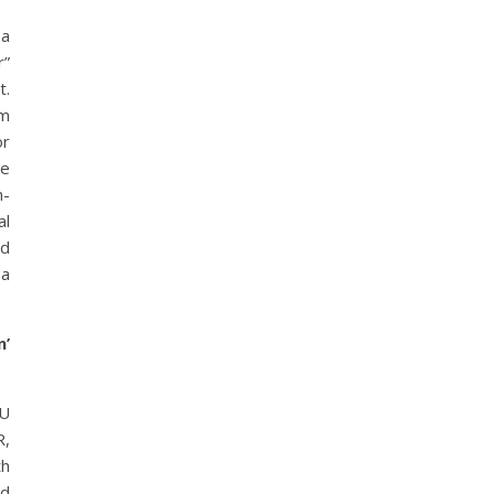
 a
r”
t.
am
or
he
n-
al
nd
 a
n’
EU
R,
th
nd