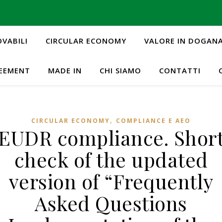
OVABILI
CIRCULAR ECONOMY
VALORE IN DOGAN
REEMENT
MADE IN
CHI SIAMO
CONTATTI
,
CIRCULAR ECONOMY
COMPLIANCE E AEO
EUDR compliance. Shor
check of the updated
version of “Frequently
Asked Questions