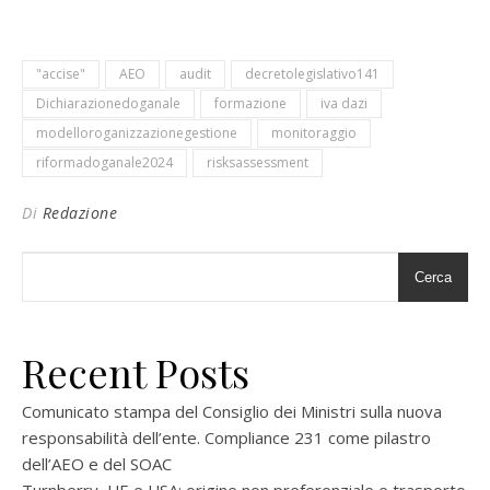
"accise"
AEO
audit
decretolegislativo141
Dichiarazionedoganale
formazione
iva dazi
modelloroganizzazionegestione
monitoraggio
riformadoganale2024
risksassessment
Di
Redazione
Cerca
Recent Posts
Comunicato stampa del Consiglio dei Ministri sulla nuova
responsabilità dell’ente. Compliance 231 come pilastro
dell’AEO e del SOAC