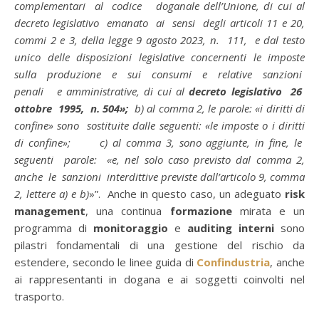
complementari al codice doganale dell’Unione, di cui al
decreto legislativo emanato ai sensi degli articoli 11 e 20,
commi 2 e 3, della legge 9 agosto 2023, n. 111, e dal testo
unico delle disposizioni legislative concernenti le imposte
sulla produzione e sui consumi e relative sanzioni
penali e amministrative, di cui al
decreto legislativo 26
ottobre 1995, n. 504»;
b) al comma 2, le parole: «i diritti di
confine» sono sostituite dalle seguenti: «le imposte o i diritti
di confine»; c) al comma 3, sono aggiunte, in fine, le
seguenti parole: «e, nel solo caso previsto dal comma 2,
anche le sanzioni interdittive previste dall’articolo 9, comma
2, lettere a) e b)
»”. Anche in questo caso, un adeguato
risk
management
, una continua
formazione
mirata e un
programma di
monitoraggio
e
auditing interni
sono
pilastri fondamentali di una gestione del rischio da
estendere, secondo le linee guida di
Confindustria
, anche
ai rappresentanti in dogana e ai soggetti coinvolti nel
trasporto.