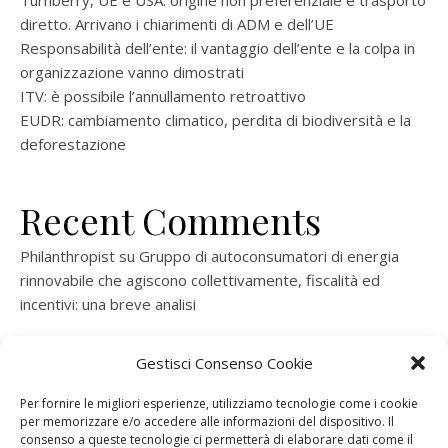
Turnberry, UE e USA: origine non preferenziale e trasporto
diretto. Arrivano i chiarimenti di ADM e dell’UE
Responsabilità dell’ente: il vantaggio dell’ente e la colpa in
organizzazione vanno dimostrati
ITV: è possibile l’annullamento retroattivo
EUDR: cambiamento climatico, perdita di biodiversità e la
deforestazione
Recent Comments
Philanthropist
su
Gruppo di autoconsumatori di energia
rinnovabile che agiscono collettivamente, fiscalità ed
incentivi: una breve analisi
ramatogel
su
Gruppo di autoconsumatori di energia
Gestisci Consenso Cookie
rinnovabile che agiscono collettivamente, fiscalità ed
incentivi: una breve analisi
Per fornire le migliori esperienze, utilizziamo tecnologie come i cookie
per memorizzare e/o accedere alle informazioni del dispositivo. Il
ramatogel
su
Gruppo di autoconsumatori di energia
consenso a queste tecnologie ci permetterà di elaborare dati come il