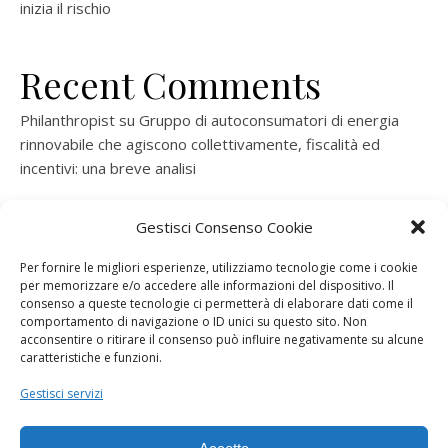
inizia il rischio
Recent Comments
Philanthropist
su
Gruppo di autoconsumatori di energia
rinnovabile che agiscono collettivamente, fiscalità ed
incentivi: una breve analisi
ramatogel
su
Gruppo di autoconsumatori di energia
Gestisci Consenso Cookie
rinnovabile che agiscono collettivamente, fiscalità ed
incentivi: una breve analisi
Per fornire le migliori esperienze, utilizziamo tecnologie come i cookie
per memorizzare e/o accedere alle informazioni del dispositivo. Il
ramatogel
su
Gruppo di autoconsumatori di energia
consenso a queste tecnologie ci permetterà di elaborare dati come il
rinnovabile che agiscono collettivamente, fiscalità ed
comportamento di navigazione o ID unici su questo sito. Non
acconsentire o ritirare il consenso può influire negativamente su alcune
incentivi: una breve analisi
caratteristiche e funzioni.
ramatogel
su
Energie rinnovabili: l’autoproduttore e il
Gestisci servizi
consorzio per la produzione di energia elettrica