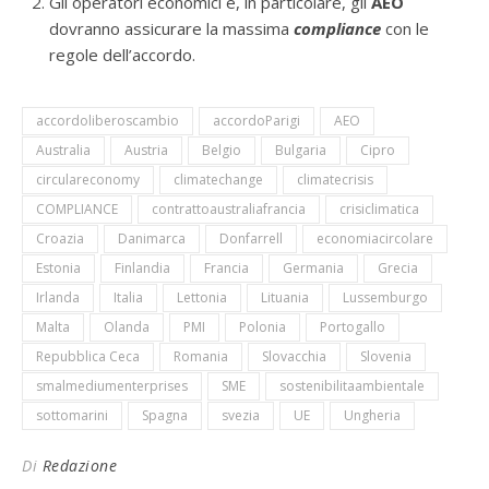
Gli operatori economici e, in particolare, gli
AEO
dovranno assicurare la massima
compliance
con le
regole dell’accordo.
accordoliberoscambio
accordoParigi
AEO
Australia
Austria
Belgio
Bulgaria
Cipro
circulareconomy
climatechange
climatecrisis
COMPLIANCE
contrattoaustraliafrancia
crisiclimatica
Croazia
Danimarca
Donfarrell
economiacircolare
Estonia
Finlandia
Francia
Germania
Grecia
Irlanda
Italia
Lettonia
Lituania
Lussemburgo
Malta
Olanda
PMI
Polonia
Portogallo
Repubblica Ceca
Romania
Slovacchia
Slovenia
smalmediumenterprises
SME
sostenibilitaambientale
sottomarini
Spagna
svezia
UE
Ungheria
Di
Redazione