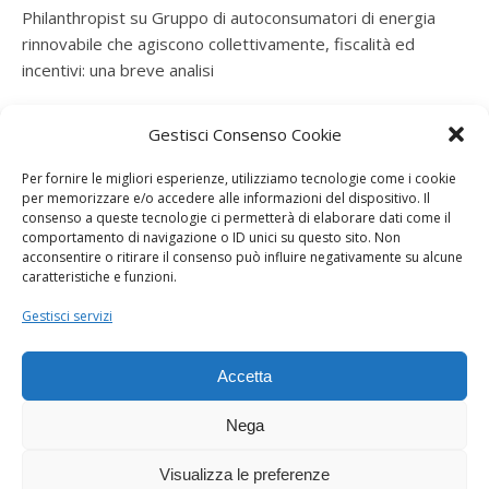
Philanthropist
su
Gruppo di autoconsumatori di energia
rinnovabile che agiscono collettivamente, fiscalità ed
incentivi: una breve analisi
ramatogel
su
Gruppo di autoconsumatori di energia
Gestisci Consenso Cookie
rinnovabile che agiscono collettivamente, fiscalità ed
incentivi: una breve analisi
Per fornire le migliori esperienze, utilizziamo tecnologie come i cookie
per memorizzare e/o accedere alle informazioni del dispositivo. Il
ramatogel
su
Gruppo di autoconsumatori di energia
consenso a queste tecnologie ci permetterà di elaborare dati come il
rinnovabile che agiscono collettivamente, fiscalità ed
comportamento di navigazione o ID unici su questo sito. Non
acconsentire o ritirare il consenso può influire negativamente su alcune
incentivi: una breve analisi
caratteristiche e funzioni.
ramatogel
su
Energie rinnovabili: l’autoproduttore e il
Gestisci servizi
consorzio per la produzione di energia elettrica
Accetta
Nega
Visualizza le preferenze
Dogana Sostenibile 2026 ©