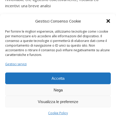
incentivi: una breve analisi
ramatogel
su
Gruppo di autoconsumatori di energia
Gestisci Consenso Cookie
rinnovabile che agiscono collettivamente, fiscalità ed
incentivi: una breve analisi
Per fornire le migliori esperienze, utilizziamo tecnologie come i cookie
per memorizzare e/o accedere alle informazioni del dispositivo. Il
ramatogel
su
Gruppo di autoconsumatori di energia
consenso a queste tecnologie ci permetterà di elaborare dati come il
rinnovabile che agiscono collettivamente, fiscalità ed
comportamento di navigazione o ID unici su questo sito. Non
acconsentire o ritirare il consenso può influire negativamente su alcune
incentivi: una breve analisi
caratteristiche e funzioni.
ramatogel
su
Energie rinnovabili: l’autoproduttore e il
Gestisci servizi
consorzio per la produzione di energia elettrica
Accetta
Nega
Visualizza le preferenze
Dogana Sostenibile 2026 ©
Ashe Tema di
WP Royal
.
Cookie Policy