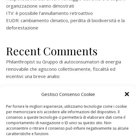
organizzazione vanno dimostrati
ITV: è possibile l’annullamento retroattivo
EUDR: cambiamento climatico, perdita di biodiversità e la
deforestazione
Recent Comments
Philanthropist
su
Gruppo di autoconsumatori di energia
rinnovabile che agiscono collettivamente, fiscalità ed
incentivi: una breve analisi
ramatogel
su
Gruppo di autoconsumatori di energia
Gestisci Consenso Cookie
rinnovabile che agiscono collettivamente, fiscalità ed
incentivi: una breve analisi
Per fornire le migliori esperienze, utilizziamo tecnologie come i cookie
per memorizzare e/o accedere alle informazioni del dispositivo. Il
ramatogel
su
Gruppo di autoconsumatori di energia
consenso a queste tecnologie ci permetterà di elaborare dati come il
rinnovabile che agiscono collettivamente, fiscalità ed
comportamento di navigazione o ID unici su questo sito. Non
acconsentire o ritirare il consenso può influire negativamente su alcune
incentivi: una breve analisi
caratteristiche e funzioni.