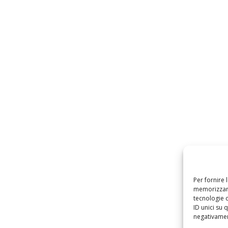
Per fornire 
memorizzare
tecnologie 
ID unici su 
negativament