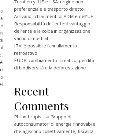
Turnberry, UE e USA: origine non
preferenziale e trasporto diretto.
ia
Arrivano i chiarimenti di ADM e dell’UE
a
Responsabilità dell’ente: il vantaggio
ei
dell’ente e la colpa in organizzazione
in
vanno dimostrati
di
ITV: è possibile l’annullamento
al
retroattivo
a,
EUDR: cambiamento climatico, perdita
te
di biodiversità e la deforestazione
ri
ha
el
Recent
Comments
Philanthropist
su
Gruppo di
autoconsumatori di energia rinnovabile
che agiscono collettivamente, fiscalità