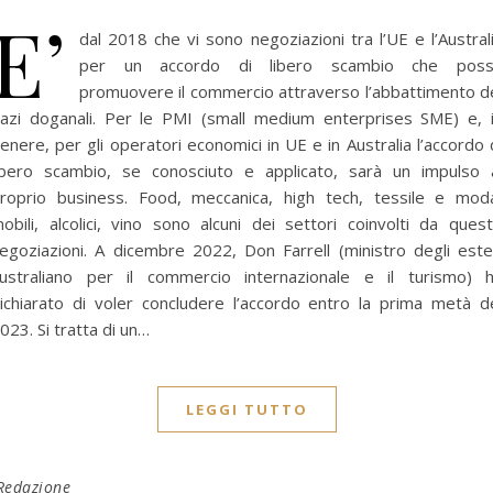
E’
dal 2018 che vi sono negoziazioni tra l’UE e l’Austral
per un accordo di libero scambio che poss
promuovere il commercio attraverso l’abbattimento d
azi doganali. Per le PMI (small medium enterprises SME) e, 
enere, per gli operatori economici in UE e in Australia l’accordo 
ibero scambio, se conosciuto e applicato, sarà un impulso 
roprio business. Food, meccanica, high tech, tessile e mod
obili, alcolici, vino sono alcuni dei settori coinvolti da ques
egoziazioni. A dicembre 2022, Don Farrell (ministro degli este
ustraliano per il commercio internazionale e il turismo) 
ichiarato di voler concludere l’accordo entro la prima metà d
023. Si tratta di un…
LEGGI TUTTO
Redazione