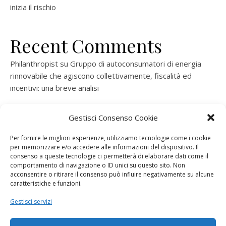
inizia il rischio
Recent Comments
Philanthropist
su
Gruppo di autoconsumatori di energia
rinnovabile che agiscono collettivamente, fiscalità ed
incentivi: una breve analisi
ramatogel
su
Gruppo di autoconsumatori di energia
Gestisci Consenso Cookie
rinnovabile che agiscono collettivamente, fiscalità ed
incentivi: una breve analisi
Per fornire le migliori esperienze, utilizziamo tecnologie come i cookie
per memorizzare e/o accedere alle informazioni del dispositivo. Il
ramatogel
su
Gruppo di autoconsumatori di energia
consenso a queste tecnologie ci permetterà di elaborare dati come il
rinnovabile che agiscono collettivamente, fiscalità ed
comportamento di navigazione o ID unici su questo sito. Non
acconsentire o ritirare il consenso può influire negativamente su alcune
incentivi: una breve analisi
caratteristiche e funzioni.
ramatogel
su
Energie rinnovabili: l’autoproduttore e il
Gestisci servizi
consorzio per la produzione di energia elettrica