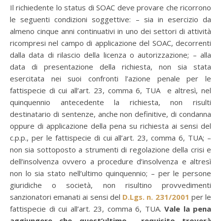
Il richiedente lo status di SOAC deve provare che ricorrono
le seguenti condizioni soggettive: – sia in esercizio da
almeno cinque anni continuativi in uno dei settori di attività
ricompresi nel campo di applicazione del SOAC, decorrenti
dalla data di rilascio della licenza o autorizzazione; – alla
data di presentazione della richiesta, non sia stata
esercitata nei suoi confronti l’azione penale per le
fattispecie di cui all’art. 23, comma 6, TUA e altresì, nel
quinquennio antecedente la richiesta, non risulti
destinatario di sentenze, anche non definitive, di condanna
oppure di applicazione della pena su richiesta ai sensi del
c.p.p., per le fattispecie di cui all’art. 23, comma 6, TUA; –
non sia sottoposto a strumenti di regolazione della crisi e
dell’insolvenza ovvero a procedure d’insolvenza e altresì
non lo sia stato nell’ultimo quinquennio; – per le persone
giuridiche o società, non risultino provvedimenti
sanzionatori emanati ai sensi del
D.Lgs. n. 231/2001
per le
fattispecie di cui all’art. 23, comma 6, TUA.
Vale la pena
aggiungere che quest’ultimo requisito troverà