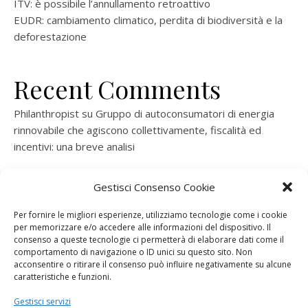
ITV: è possibile l’annullamento retroattivo
EUDR: cambiamento climatico, perdita di biodiversità e la
deforestazione
Recent Comments
Philanthropist
su
Gruppo di autoconsumatori di energia
rinnovabile che agiscono collettivamente, fiscalità ed
incentivi: una breve analisi
ramatogel
su
Gruppo di autoconsumatori di energia
Gestisci Consenso Cookie
rinnovabile che agiscono collettivamente, fiscalità ed
incentivi: una breve analisi
Per fornire le migliori esperienze, utilizziamo tecnologie come i cookie
per memorizzare e/o accedere alle informazioni del dispositivo. Il
ramatogel
su
Gruppo di autoconsumatori di energia
consenso a queste tecnologie ci permetterà di elaborare dati come il
rinnovabile che agiscono collettivamente, fiscalità ed
comportamento di navigazione o ID unici su questo sito. Non
acconsentire o ritirare il consenso può influire negativamente su alcune
incentivi: una breve analisi
caratteristiche e funzioni.
ramatogel
su
Energie rinnovabili: l’autoproduttore e il
Gestisci servizi