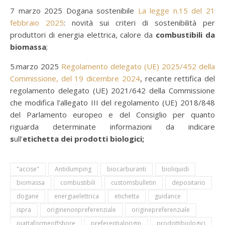
7 marzo 2025 Dogana sostenibile
La legge n.15 del 21
febbraio 2025
: novità sui criteri di sostenibilità per
produttori di energia elettrica, calore da
combustibili da
biomassa
;
5.marzo 2025
Regolamento delegato (UE) 2025/452 della
Commissione, del 19 dicembre 2024
, recante rettifica del
regolamento delegato (UE) 2021/642 della Commissione
che modifica l’allegato III del regolamento (UE) 2018/848
del Parlamento europeo e del Consiglio per quanto
riguarda determinate informazioni da indicare
s
ull’
etichetta dei prodotti biologici;
"accise"
Antidumping
biocarburanti
bioliquidi
biomassa
combustibili
customsbulletin
depositario
dogane
energiaelettrica
etichetta
guidance
ispra
originenonpreferenziale
originepreferenziale
piattaformeoffshore
preferentialorigin
prodottibiologici