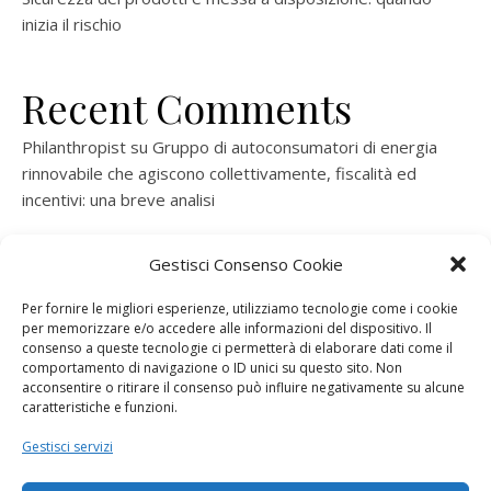
inizia il rischio
Recent Comments
Philanthropist
su
Gruppo di autoconsumatori di energia
rinnovabile che agiscono collettivamente, fiscalità ed
incentivi: una breve analisi
ramatogel
su
Gruppo di autoconsumatori di energia
Gestisci Consenso Cookie
rinnovabile che agiscono collettivamente, fiscalità ed
incentivi: una breve analisi
Per fornire le migliori esperienze, utilizziamo tecnologie come i cookie
per memorizzare e/o accedere alle informazioni del dispositivo. Il
ramatogel
su
Gruppo di autoconsumatori di energia
consenso a queste tecnologie ci permetterà di elaborare dati come il
rinnovabile che agiscono collettivamente, fiscalità ed
comportamento di navigazione o ID unici su questo sito. Non
acconsentire o ritirare il consenso può influire negativamente su alcune
incentivi: una breve analisi
caratteristiche e funzioni.
ramatogel
su
Energie rinnovabili: l’autoproduttore e il
Gestisci servizi
consorzio per la produzione di energia elettrica