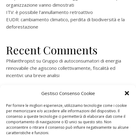
organizzazione vanno dimostrati
ITV: è possibile l’annullamento retroattivo
EUDR: cambiamento climatico, perdita di biodiversità e la
deforestazione
Recent Comments
Philanthropist
su
Gruppo di autoconsumatori di energia
rinnovabile che agiscono collettivamente, fiscalità ed
incentivi: una breve analisi
ramatogel
su
Gruppo di autoconsumatori di energia
Gestisci Consenso Cookie
rinnovabile che agiscono collettivamente, fiscalità ed
incentivi: una breve analisi
Per fornire le migliori esperienze, utilizziamo tecnologie come i cookie
per memorizzare e/o accedere alle informazioni del dispositivo. Il
ramatogel
su
Gruppo di autoconsumatori di energia
consenso a queste tecnologie ci permetterà di elaborare dati come il
rinnovabile che agiscono collettivamente, fiscalità ed
comportamento di navigazione o ID unici su questo sito. Non
acconsentire o ritirare il consenso può influire negativamente su alcune
incentivi: una breve analisi
caratteristiche e funzioni.