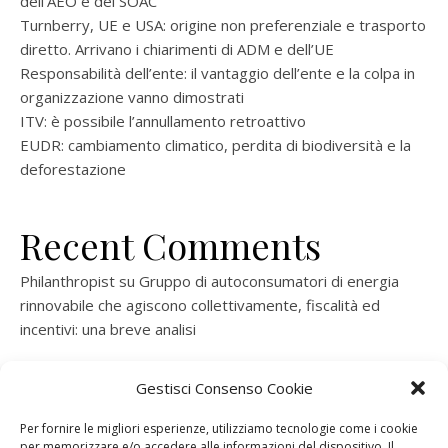
dell’AEO e del SOAC
Turnberry, UE e USA: origine non preferenziale e trasporto
diretto. Arrivano i chiarimenti di ADM e dell’UE
Responsabilità dell’ente: il vantaggio dell’ente e la colpa in
organizzazione vanno dimostrati
ITV: è possibile l’annullamento retroattivo
EUDR: cambiamento climatico, perdita di biodiversità e la
deforestazione
Recent Comments
Philanthropist
su
Gruppo di autoconsumatori di energia
rinnovabile che agiscono collettivamente, fiscalità ed
incentivi: una breve analisi
ramatogel
su
Gruppo di autoconsumatori di energia
Gestisci Consenso Cookie
rinnovabile che agiscono collettivamente, fiscalità ed
incentivi: una breve analisi
Per fornire le migliori esperienze, utilizziamo tecnologie come i cookie
per memorizzare e/o accedere alle informazioni del dispositivo. Il