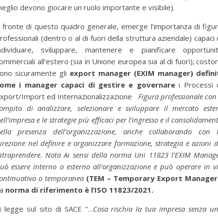
eglio devono giocare un ruolo importante e visibile).
 fronte di questo quadro generale, emerge l’importanza di figu
rofessionali (dentro o al di fuori della struttura aziendale) capaci 
ndividuare, sviluppare, mantenere e pianificare opportuni
ommerciali all’estero (sia in Unione europea sia al di fuori); costo
ono sicuramente gli
export manager (EXIM manager) defini
ome i manager capaci di gestire e governare
i Processi 
xport/Import ed Internazionalizzazione
Figura professionale con 
ompito di analizzare, selezionare e sviluppare il mercato este
ell’impresa e le strategie più efficaci per l’ingresso e il consolidamen
ella presenza dell’organizzazione, anche collaborando con 
irezione nel definire e organizzare formazione, strategia e azioni 
ntraprendere. Nota Ai sensi della norma Uni 11823 l’EXIM Manag
uò essere interno o esterno all’organizzazione e può operare in v
ontinuativa o temporanea
(TEM – Temporary Export Manager
a
norma di riferimento è l’ISO 11823/2021.
i legge sul sito di SACE “…
Cosa rischia la tua impresa senza u