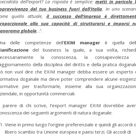
pecialista dell’export? La risposta è semplice:
metti in pericolo 
opravvivenza del tuo business fuori dall’Italia
. In uno scenar
ome quello attuale,
il successo dell’impresa è direttamen
roporzionale alla sua capacità di strutturarsi e imporsi n
anorama globale
…”.
na delle competenze dell’
EXIM manager
è quella del
ianificazione
del business la quale, a sua volta, richie
necessariamente la conoscenza, la consapevolezza 
’aggiornamento della disciplina del diritto e della pratica doganal
iò non vuol dire che EXIM manager debba essere un esperto 
ormativa doganale ma deve poter comprendere alcune esigen
ormative per trasformarle, insieme alla sua organizzazio
ziendale, in opportunità commerciali.
 parere di chi scrive, l’export manager EXIM dovrebbe ave
onoscenza dei seguenti argomenti di natura doganale:
Viene in primo luogo l’origine preferenziale e quindi gli accordi d
libero scambio tra Unione europea e paesi terzi. Gli accodi di