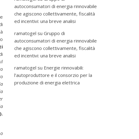
autoconsumatori di energia rinnovabile
che agiscono collettivamente, fiscalità
re
ed incentivi: una breve analisi
di
tà
ramatogel
su
Gruppo di
ro
autoconsumatori di energia rinnovabile
ti
che agiscono collettivamente, fiscalità
di
ed incentivi: una breve analisi
il
ramatogel
su
Energie rinnovabili:
ro
l’autoproduttore e il consorzio per la
to
produzione di energia elettrica
la
da
er
ia
).
no