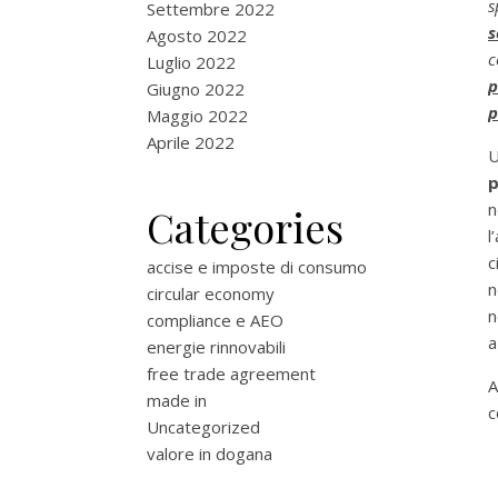
s
Settembre 2022
s
Agosto 2022
c
Luglio 2022
p
Giugno 2022
p
Maggio 2022
Aprile 2022
U
p
Categories
l
c
accise e imposte di consumo
n
circular economy
n
compliance e AEO
a
energie rinnovabili
free trade agreement
A
made in
c
Uncategorized
valore in dogana