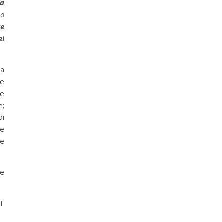
la
io
te
el
la
de
e
e;
di
ze
ne
re
i