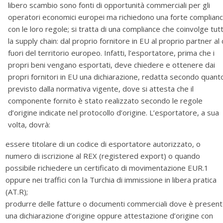
libero scambio sono fonti di opportunità commerciali per gli
operatori economici europei ma richiedono una forte complian
con le loro regole; si tratta di una compliance che coinvolge tut
la supply chain: dal proprio fornitore in EU al proprio partner al 
fuori del territorio europeo. Infatti, l’esportatore, prima che i
propri beni vengano esportati, deve chiedere e ottenere dai
propri fornitori in EU una dichiarazione, redatta secondo quant
previsto dalla normativa vigente, dove si attesta che il
componente fornito è stato realizzato secondo le regole
d’origine indicate nel protocollo d’origine. L’esportatore, a sua
volta, dovrà:
essere titolare di un codice di esportatore autorizzato, o
numero di iscrizione al REX (registered export) o quando
possibile richiedere un certificato di movimentazione EUR.1
oppure nei traffici con la Turchia di immissione in libera pratica
(AT.R);
produrre delle fatture o documenti commerciali dove è presen
una dichiarazione d’origine oppure attestazione d’origine con