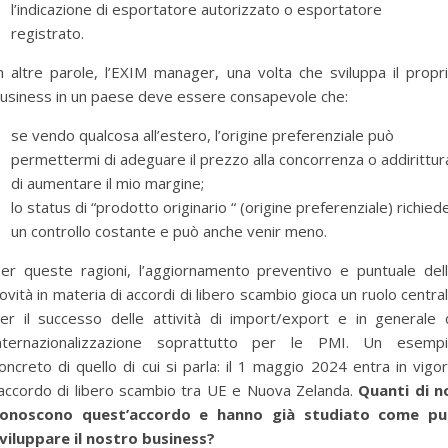
l’indicazione di esportatore autorizzato o esportatore
registrato.
n altre parole, l’EXIM manager, una volta che sviluppa il propr
usiness in un paese deve essere consapevole che:
se vendo qualcosa all’estero, l’origine preferenziale può
permettermi di adeguare il prezzo alla concorrenza o addirittur
di aumentare il mio margine;
lo status di “prodotto originario “ (origine preferenziale) richied
un controllo costante e può anche venir meno.
er queste ragioni, l’aggiornamento preventivo e puntuale del
ovità in materia di accordi di libero scambio gioca un ruolo centra
er il successo delle attività di import/export e in generale 
nternazionalizzazione soprattutto per le PMI. Un esemp
oncreto di quello di cui si parla: il 1 maggio 2024 entra in vigo
’accordo di libero scambio tra UE e Nuova Zelanda.
Quanti di n
onoscono quest’accordo e hanno già studiato come p
viluppare il nostro business?