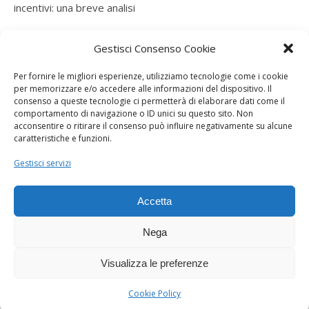
incentivi: una breve analisi
ramatogel
su
Gruppo di autoconsumatori di energia
Gestisci Consenso Cookie
rinnovabile che agiscono collettivamente, fiscalità ed
incentivi: una breve analisi
Per fornire le migliori esperienze, utilizziamo tecnologie come i cookie
per memorizzare e/o accedere alle informazioni del dispositivo. Il
ramatogel
su
Gruppo di autoconsumatori di energia
consenso a queste tecnologie ci permetterà di elaborare dati come il
rinnovabile che agiscono collettivamente, fiscalità ed
comportamento di navigazione o ID unici su questo sito. Non
acconsentire o ritirare il consenso può influire negativamente su alcune
incentivi: una breve analisi
caratteristiche e funzioni.
ramatogel
su
Energie rinnovabili: l’autoproduttore e il
Gestisci servizi
consorzio per la produzione di energia elettrica
Accetta
Nega
Visualizza le preferenze
Dogana Sostenibile 2026 ©
Ashe Tema di
WP Royal
.
Cookie Policy