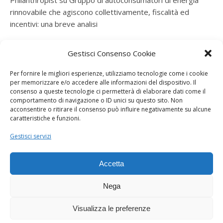
Philanthropist
su
Gruppo di autoconsumatori di energia
rinnovabile che agiscono collettivamente, fiscalità ed
incentivi: una breve analisi
ramatogel
su
Gruppo di autoconsumatori di energia
Gestisci Consenso Cookie
rinnovabile che agiscono collettivamente, fiscalità ed
incentivi: una breve analisi
Per fornire le migliori esperienze, utilizziamo tecnologie come i cookie
per memorizzare e/o accedere alle informazioni del dispositivo. Il
ramatogel
su
Gruppo di autoconsumatori di energia
consenso a queste tecnologie ci permetterà di elaborare dati come il
rinnovabile che agiscono collettivamente, fiscalità ed
comportamento di navigazione o ID unici su questo sito. Non
acconsentire o ritirare il consenso può influire negativamente su alcune
incentivi: una breve analisi
caratteristiche e funzioni.
ramatogel
su
Energie rinnovabili: l’autoproduttore e il
Gestisci servizi
consorzio per la produzione di energia elettrica
Accetta
Nega
Visualizza le preferenze
Dogana Sostenibile 2026 ©