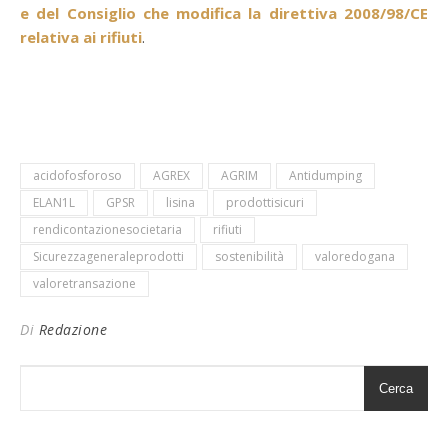
e del Consiglio che modifica la direttiva 2008/98/CE
relativa ai rifiuti
.
acidofosforoso
AGREX
AGRIM
Antidumping
ELAN1L
GPSR
lisina
prodottisicuri
rendicontazionesocietaria
rifiuti
Sicurezzageneraleprodotti
sostenibilità
valoredogana
valoretransazione
Di
Redazione
Cerca