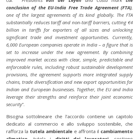
cui: “
Presidents
von der Leyen
and Costa mark
the
conclusion of the EU-India Free Trade Agreement (FTA)
,
one of the largest agreements of its kind globally. The FTA
substantially reduces tariff and non-tariff barriers, cutting €4
billion in tariffs for exporters of all sizes and unlocking
significant trade and investment opportunities. Currently,
6,000 European companies operate in India – a figure that is
set to increase under the new agreement. By combining
improved market access with clear, simple, predictable and
enforceable rules, including robust sustainable development
provisions, the agreement supports more integrated supply
chains, trade diversification and new export opportunities for
Indian and European businesses. Together, the EU and India
leverage their strengths and reinforce their joint economic
security
”.
Bisogna sottolineare che l’accordo contiene un capitolo
dedicato al commercio e allo sviluppo sostenibile, che
rafforza la
tutela ambientale
e affronta il
cambiamento
climatico
, tutela i
diritti dei lavoratori,
sostiene