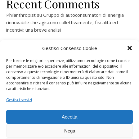
Recent Comments
Philanthropist
su
Gruppo di autoconsumatori di energia
rinnovabile che agiscono collettivamente, fiscalità ed
incentivi: una breve analisi
ramatogel
su
Gruppo di autoconsumatori di energia
Gestisci Consenso Cookie
rinnovabile che agiscono collettivamente, fiscalità ed
incentivi: una breve analisi
Per fornire le migliori esperienze, utilizziamo tecnologie come i cookie
per memorizzare e/o accedere alle informazioni del dispositivo. Il
ramatogel
su
Gruppo di autoconsumatori di energia
consenso a queste tecnologie ci permetterà di elaborare dati come il
rinnovabile che agiscono collettivamente, fiscalità ed
comportamento di navigazione o ID unici su questo sito. Non
acconsentire o ritirare il consenso può influire negativamente su alcune
incentivi: una breve analisi
caratteristiche e funzioni.
ramatogel
su
Energie rinnovabili: l’autoproduttore e il
Gestisci servizi
consorzio per la produzione di energia elettrica
Accetta
Nega