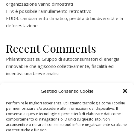
organizzazione vanno dimostrati
ITV: è possibile l’annullamento retroattivo
EUDR: cambiamento climatico, perdita di biodiversità e la
deforestazione
Recent Comments
Philanthropist
su
Gruppo di autoconsumatori di energia
rinnovabile che agiscono collettivamente, fiscalità ed
incentivi: una breve analisi
ramatogel
su
Gruppo di autoconsumatori di energia
Gestisci Consenso Cookie
rinnovabile che agiscono collettivamente, fiscalità ed
incentivi: una breve analisi
Per fornire le migliori esperienze, utilizziamo tecnologie come i cookie
per memorizzare e/o accedere alle informazioni del dispositivo. Il
ramatogel
su
Gruppo di autoconsumatori di energia
consenso a queste tecnologie ci permetterà di elaborare dati come il
rinnovabile che agiscono collettivamente, fiscalità ed
comportamento di navigazione o ID unici su questo sito. Non
acconsentire o ritirare il consenso può influire negativamente su alcune
incentivi: una breve analisi
caratteristiche e funzioni.