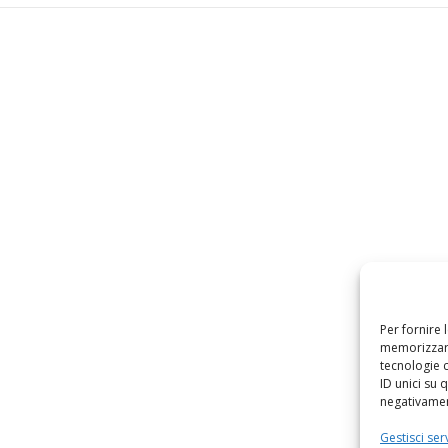
Per fornire 
memorizzare
tecnologie 
ID unici su 
negativament
Gestisci serv