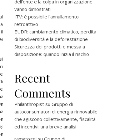
dell’ente e la colpa in organizzazione
vanno dimostrati
al
ITV: è possibile l’annullamento
la
retroattivo
il
EUDR: cambiamento climatico, perdita
ei
di biodiversità e la deforestazione
Sicurezza dei prodotti e messa a
disposizione: quando inizia il rischio
si
ri
Recent
he
di
Comments
ne
la
re
Philanthropist
su
Gruppo di
ta
autoconsumatori di energia rinnovabile
ne
che agiscono collettivamente, fiscalità
e;
ed incentivi: una breve analisi
 e
ramatogel
su
Gruppo di