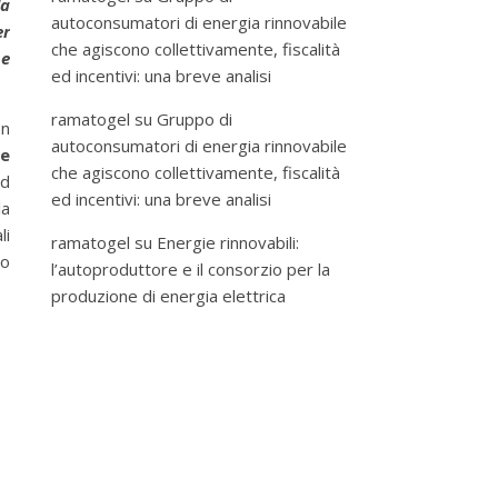
la
autoconsumatori di energia rinnovabile
er
che agiscono collettivamente, fiscalità
me
ed incentivi: una breve analisi
ramatogel
su
Gruppo di
on
autoconsumatori di energia rinnovabile
 e
che agiscono collettivamente, fiscalità
rd
ed incentivi: una breve analisi
la
li
ramatogel
su
Energie rinnovabili:
lo
l’autoproduttore e il consorzio per la
produzione di energia elettrica