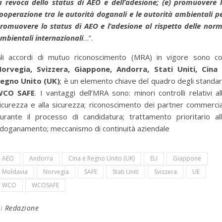
a revoca dello status di AEO e dell’adesione; (e) promuovere 
ooperazione tra le autorità doganali e le autorità ambientali p
romuovere lo status di AEO e l’adesione al rispetto delle nor
mbientali internazionali
…”.
li accordi di mutuo riconoscimento (MRA) in vigore sono c
orvegia, Svizzera, Giappone, Andorra, Stati Uniti, Cina
egno Unito (UK)
; è un elemento chiave del quadro degli standa
WCO SAFE
. I vantaggi dell’MRA sono: minori controlli relativi al
icurezza e alla sicurezza; riconoscimento dei partner commercia
urante il processo di candidatura; trattamento prioritario al
doganamento; meccanismo di continuità aziendale
AEO
Andorra
Cina e Regno Unito (UK)
EU
Giappone
Moldavia
Norvegia
SAFE
Stati Uniti
Svizzera
UE
WCO
WCOSAFE
Di
Redazione