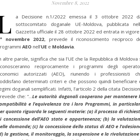
Novembre 8, 2022
L
a Decisione n.1/2022 emessa il 3 ottobre 2022 d
sottocomitato doganale UE-Moldova, pubblicata nel
Gazzetta ufficiale il 28 ottobre 2022 ed entrata in vigore 
1° novembre 2022
, prevede il riconoscimento reciproco d
rogrammi
AEO
nell’
UE
e
Moldavia
.
n altre parole, significa che sia l’UE che la Repubblica di Moldova 
iconosceranno reciprocamente i programmi degli operato
conomici autorizzati (AEO), riunendo i professionisti c
oddisfano determinati criteri e che possono quindi beneficiare 
egimi doganali semplificati. Infatti, l’articolo 2 della citata Decisio
revede che: “…
Le autorità doganali cooperano per mantenere 
ompatibilità e l’equivalenza tra i loro Programmi, in particola
er quanto riguarda le seguenti materie: (a) il processo di richies
i concessione dell’AEO stato e appartenenza; (b) la valutazio
elle domande; (c) la concessione dello status di AEO e l’adesion
d) la gestione, il monitoraggio, la sospensione e la rivalutazione