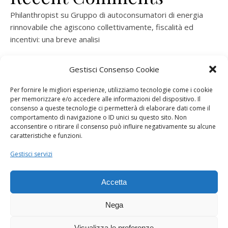
Philanthropist
su
Gruppo di autoconsumatori di energia
rinnovabile che agiscono collettivamente, fiscalità ed
incentivi: una breve analisi
ramatogel
su
Gruppo di autoconsumatori di energia
Gestisci Consenso Cookie
rinnovabile che agiscono collettivamente, fiscalità ed
incentivi: una breve analisi
Per fornire le migliori esperienze, utilizziamo tecnologie come i cookie
per memorizzare e/o accedere alle informazioni del dispositivo. Il
ramatogel
su
Gruppo di autoconsumatori di energia
consenso a queste tecnologie ci permetterà di elaborare dati come il
rinnovabile che agiscono collettivamente, fiscalità ed
comportamento di navigazione o ID unici su questo sito. Non
acconsentire o ritirare il consenso può influire negativamente su alcune
incentivi: una breve analisi
caratteristiche e funzioni.
ramatogel
su
Energie rinnovabili: l’autoproduttore e il
Gestisci servizi
consorzio per la produzione di energia elettrica
Accetta
Nega
Visualizza le preferenze