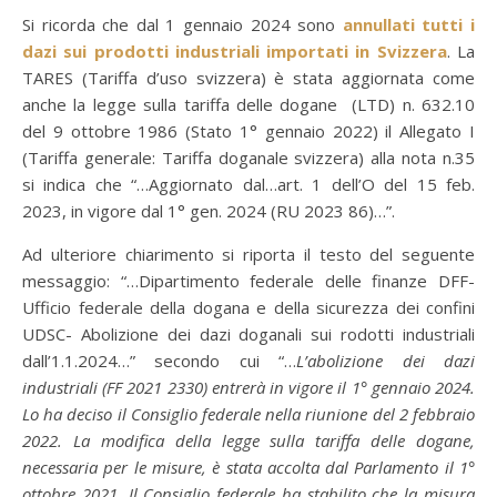
Si ricorda che dal 1 gennaio 2024 sono
annullati tutti i
dazi sui prodotti industriali importati in Svizzera
. La
TARES (Tariffa d’uso svizzera) è stata aggiornata come
anche la legge sulla tariffa delle dogane (LTD) n. 632.10
del 9 ottobre 1986 (Stato 1° gennaio 2022) il Allegato I
(Tariffa generale: Tariffa doganale svizzera) alla nota n.35
si indica che “…Aggiornato dal…art. 1 dell’O del 15 feb.
2023, in vigore dal 1° gen. 2024 (RU 2023 86)…”.
Ad ulteriore chiarimento si riporta il testo del seguente
messaggio: “…Dipartimento federale delle finanze DFF-
Ufficio federale della dogana e della sicurezza dei confini
UDSC- Abolizione dei dazi doganali sui rodotti industriali
dall’1.1.2024…” secondo cui “…
L’abolizione dei dazi
industriali (FF 2021 2330) entrerà in vigore il 1° gennaio 2024.
Lo ha deciso il Consiglio federale nella riunione del 2 febbraio
2022. La modifica della legge sulla tariffa delle dogane,
necessaria per le misure, è stata accolta dal Parlamento il 1°
ottobre 2021. Il Consiglio federale ha stabilito che la misura