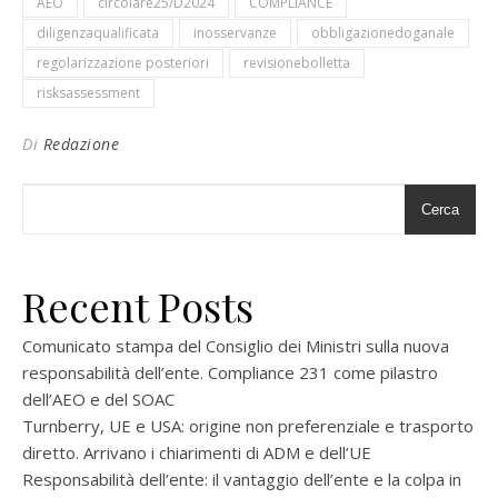
AEO
circolare25/D2024
COMPLIANCE
diligenzaqualificata
inosservanze
obbligazionedoganale
regolarizzazione posteriori
revisionebolletta
risksassessment
Di
Redazione
Cerca
Recent Posts
Comunicato stampa del Consiglio dei Ministri sulla nuova
responsabilità dell’ente. Compliance 231 come pilastro
dell’AEO e del SOAC
Turnberry, UE e USA: origine non preferenziale e trasporto
diretto. Arrivano i chiarimenti di ADM e dell’UE
Responsabilità dell’ente: il vantaggio dell’ente e la colpa in