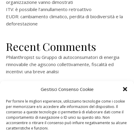
organizzazione vanno dimostrati
ITV: è possibile l’annullamento retroattivo
EUDR: cambiamento climatico, perdita di biodiversità e la
deforestazione
Recent Comments
Philanthropist
su
Gruppo di autoconsumatori di energia
rinnovabile che agiscono collettivamente, fiscalità ed
incentivi: una breve analisi
ramatogel
su
Gruppo di autoconsumatori di energia
Gestisci Consenso Cookie
rinnovabile che agiscono collettivamente, fiscalità ed
incentivi: una breve analisi
Per fornire le migliori esperienze, utilizziamo tecnologie come i cookie
per memorizzare e/o accedere alle informazioni del dispositivo. Il
ramatogel
su
Gruppo di autoconsumatori di energia
consenso a queste tecnologie ci permetterà di elaborare dati come il
rinnovabile che agiscono collettivamente, fiscalità ed
comportamento di navigazione o ID unici su questo sito. Non
acconsentire o ritirare il consenso può influire negativamente su alcune
incentivi: una breve analisi
caratteristiche e funzioni.