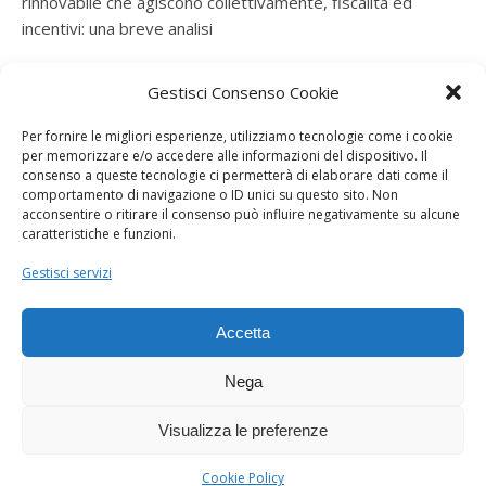
rinnovabile che agiscono collettivamente, fiscalità ed
incentivi: una breve analisi
ramatogel
su
Gruppo di autoconsumatori di energia
Gestisci Consenso Cookie
rinnovabile che agiscono collettivamente, fiscalità ed
incentivi: una breve analisi
Per fornire le migliori esperienze, utilizziamo tecnologie come i cookie
per memorizzare e/o accedere alle informazioni del dispositivo. Il
ramatogel
su
Gruppo di autoconsumatori di energia
consenso a queste tecnologie ci permetterà di elaborare dati come il
rinnovabile che agiscono collettivamente, fiscalità ed
comportamento di navigazione o ID unici su questo sito. Non
acconsentire o ritirare il consenso può influire negativamente su alcune
incentivi: una breve analisi
caratteristiche e funzioni.
ramatogel
su
Energie rinnovabili: l’autoproduttore e il
Gestisci servizi
consorzio per la produzione di energia elettrica
Accetta
Nega
Visualizza le preferenze
Dogana Sostenibile 2026 ©
Ashe Tema di
WP Royal
.
Cookie Policy